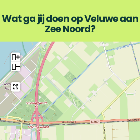
n
Wat ga jij doen op Veluwe aan
Zee Noord?
+
−