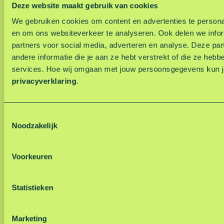
Deze website maakt gebruik van cookies
We gebruiken cookies om content en advertenties te personal
en om ons websiteverkeer te analyseren. Ook delen we infor
partners voor social media, adverteren en analyse. Deze p
andere informatie die je aan ze hebt verstrekt of die ze he
services. Hoe wij omgaan met jouw persoonsgegevens kun je
privacyverklaring
.
T
Noodzakelijk
o
e
s
Voorkeuren
t
e
m
Statistieken
m
i
Marketing
n