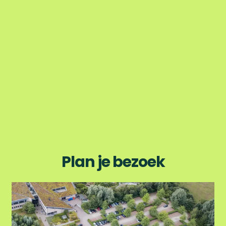
Plan je bezoek
P
a
r
k