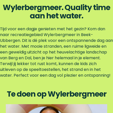
e
v
Wylerbergmeer. Quality time
k
e
aan het water.
r
z
w
Tijd voor een dagje genieten met het gezin? Kom dan
e
naar recreatiegebied Wylerbergmeer in Beek-
m
Ubbergen. Dit is dé plek voor een ontspannende dag aan
w
het water. Met mooie stranden, een ruime ligweide en
a
een geweldig uitzicht op het heuvelachtige landschap
t
van Berg en Dal, ben je hier helemaal in je element.
e
Terwijl jij lekker tot rust komt, kunnen de kids zich
r
uitleven op de speeltoestellen, het strand en in het
water. Perfect voor een dag vol plezier en ontspanning!
Te doen op Wylerbergmeer
N
a