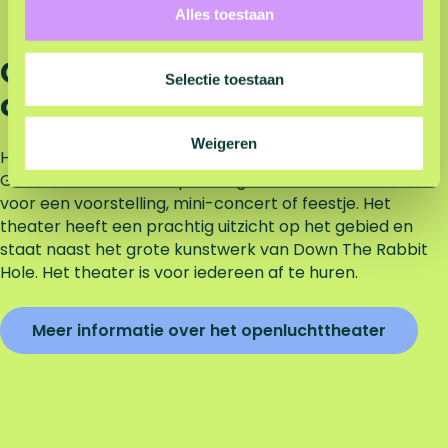
Alles toestaan
e
c
Op zoek naar een
t
Selectie toestaan
openluchttheater?
i
e
Weigeren
Het openluchttheater 't Konijnenhol op recreatiegebied
Groene Heuvels is een prachtige locatie aan het water
voor een voorstelling, mini-concert of feestje. Het
theater heeft een prachtig uitzicht op het gebied en
staat naast het grote kunstwerk van Down The Rabbit
Hole. Het theater is voor iedereen af te huren.
Meer informatie over het openluchttheater