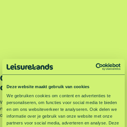
Groot evenement
organiseren?
Deze website maakt gebruik van cookies
We gebruiken cookies om content en advertenties te
Wil je een groot evenement organiseren, zoals een
personaliseren, om functies voor social media te bieden
muziekfestival of groot sportevenement? Ga dan naar
en om ons websiteverkeer te analyseren. Ook delen we
onze evenementpagina en neem contact met ons op.
informatie over je gebruik van onze website met onze
partners voor social media, adverteren en analyse. Deze