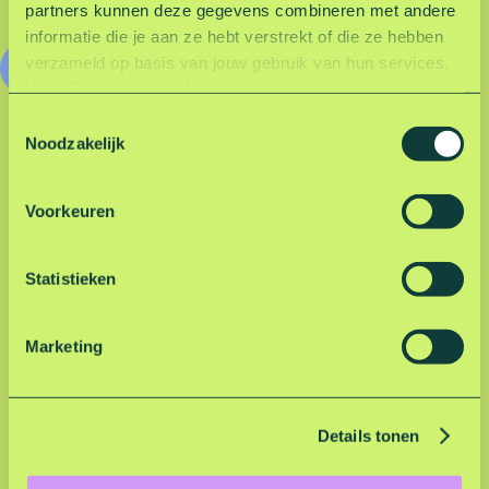
partners kunnen deze gegevens combineren met andere
informatie die je aan ze hebt verstrekt of die ze hebben
verzameld op basis van jouw gebruik van hun services.
Bekijk de evenementpagina
Hoe wij omgaan met jouw persoonsgegevens kun je
lezen in onze privacyverklaring.
Lees hier onze
T
privacyverklaring
.
Noodzakelijk
o
e
s
Voorkeuren
t
e
m
Statistieken
m
i
Marketing
n
g
s
Details tonen
s
e
l