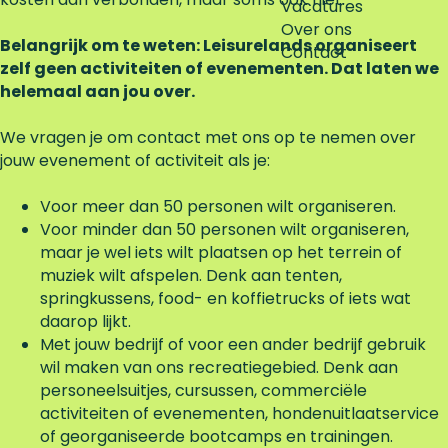
Vacatures
f
Over ons
o
Belangrijk om te weten: Leisurelands organiseert
Contact
r
zelf geen activiteiten of evenementen. Dat laten we
m
helemaal aan jou over.
u
l
We vragen je om contact met ons op te nemen over
i
jouw evenement of activiteit als je:
e
r
Voor meer dan 50 personen wilt organiseren.
i
Voor minder dan 50 personen wilt organiseren,
n
maar je wel iets wilt plaatsen op het terrein of
muziek wilt afspelen. Denk aan tenten,
springkussens, food- en koffietrucks of iets wat
daarop lijkt.
Met jouw bedrijf of voor een ander bedrijf gebruik
wil maken van ons recreatiegebied. Denk aan
personeelsuitjes, cursussen, commerciële
activiteiten of evenementen, hondenuitlaatservice
of georganiseerde bootcamps en trainingen.