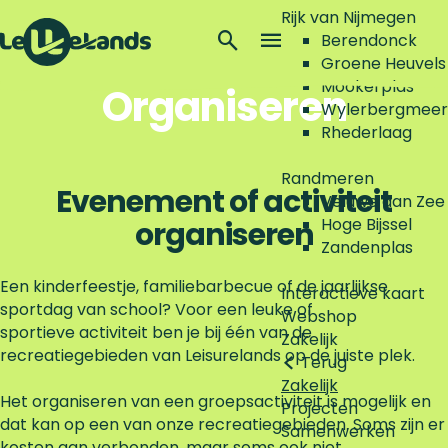
Vul hier het aanvraagformulier in
Rijk van Nijmegen
Z
Berendonck
V
o
M
Groene Heuvels
u
G
e
e
Mookerplas
Organiseren
l
a
k
n
Wylerbergmeer
h
n
e
u
Rhederlaag
i
a
n
e
a
Randmeren
r
r
Evenement of activiteit
Veluwe aan Zee
h
d
Hoge Bijssel
organiseren
e
e
Zandenplas
t
h
a
o
Een kinderfeestje, familiebarbecue of de jaarlijkse
Interactieve kaart
a
m
sportdag van school? Voor een leuke of
Webshop
n
e
sportieve activiteit ben je bij één van de
Zakelijk
v
p
recreatiegebieden van Leisurelands op de juiste plek.
Terug
r
a
Zakelijk
a
g
Het organiseren van een groepsactiviteit is mogelijk en
Projecten
a
e
dat kan op een van onze recreatiegebieden. Soms zijn er
Samenwerken
g
kosten aan verbonden, maar soms ook niet.