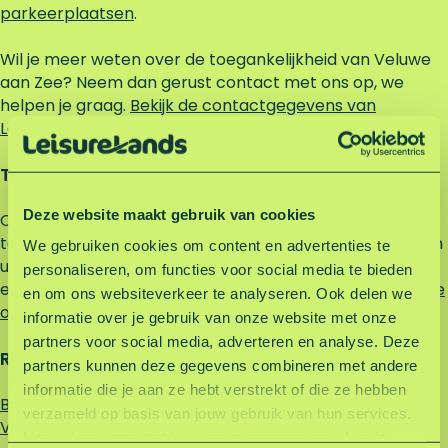
parkeerplaatsen
.
Wil je meer weten over de toegankelijkheid van Veluwe
aan Zee? Neem dan gerust contact met ons op, we
helpen je graag.
Bekijk de contactgegevens van
Leisurelands.
Terrein
Deze website maakt gebruik van cookies
Op de recreatiegebieden van Leisurelands geldt een
terreinreglement.
Bekijk het terreinreglement
. Wil je een
We gebruiken cookies om content en advertenties te
uitzondering op het terreinreglement om een
personaliseren, om functies voor social media te bieden
evenement of activiteit te organiseren?
Meer informatie
en om ons websiteverkeer te analyseren. Ook delen we
over uitzondering op het terreinreglement
.
informatie over je gebruik van onze website met onze
partners voor social media, adverteren en analyse. Deze
Route naar Veluwe aan Zee
partners kunnen deze gegevens combineren met andere
informatie die je aan ze hebt verstrekt of die ze hebben
Bekijk de bereikbaarheid en routebeschrijving naar
verzameld op basis van jouw gebruik van hun services.
Veluwe aan Zee.
Hoe wij omgaan met jouw persoonsgegevens kun je