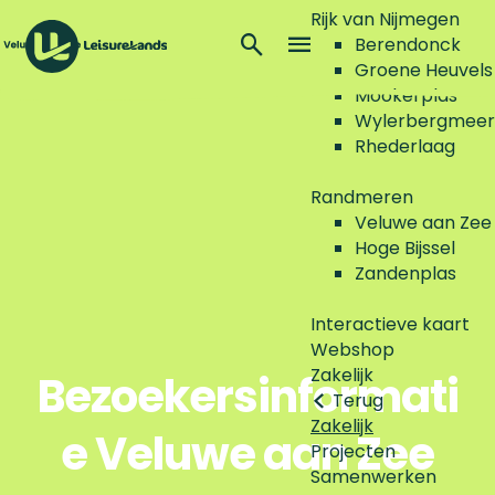
Rijk van Nijmegen
Z
Berendonck
o
M
Groene Heuvels
G
e
e
Mookerplas
a
k
n
Wylerbergmeer
n
e
u
Rhederlaag
a
n
a
Randmeren
r
Veluwe aan Zee
d
Hoge Bijssel
e
Zandenplas
h
o
Interactieve kaart
m
Webshop
e
Zakelijk
Bezoekersinformati
p
Terug
a
Zakelijk
e Veluwe aan Zee
g
Projecten
e
Samenwerken