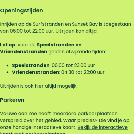
l
Openingstijden
d
e
v
Inrijden op de Surfstranden en Sunset Bay is toegestaan
r
van 06:00 tot 22:00 uur. Uitrijden kan altijd.
a
g
Let op:
voor de
Speelstranden en
e
Vriendenstranden
gelden afwijkende tijden:
n
Speelstranden
: 06:00 tot 23:00 uur
Vriendenstranden
: 04:30 tot 22:00 uur
Uitrijden is ook hier altijd mogelijk.
Parkeren
Veluwe aan Zee heeft meerdere parkeerplaatsen
verspreid over het gebied. Waar precies? Die vind je op
onze handige interactieve kaart.
Bekijk de interactieve