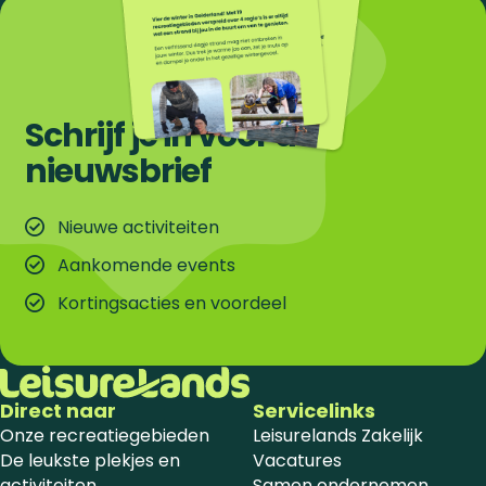
Schrijf je in voor de
nieuwsbrief
Nieuwe activiteiten
Aankomende events
Kortingsacties en voordeel
Direct naar
Servicelinks
Onze recreatiegebieden
Leisurelands Zakelijk
De leukste plekjes en
Vacatures
activiteiten
Samen ondernemen