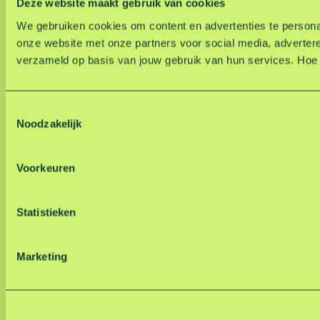
Deze website maakt gebruik van cookies
We gebruiken cookies om content en advertenties te personal
onze website met onze partners voor social media, adverter
verzameld op basis van jouw gebruik van hun services. Hoe
T
Noodzakelijk
o
e
s
Voorkeuren
t
e
m
Statistieken
m
i
Marketing
n
g
s
s