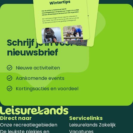
Schrijf je in voor de
nieuwsbrief
Nieuwe activiteiten
Aankomende events
Kortingsacties en voordeel
Direct naar
Servicelinks
Onze recreatiegebieden
Leisurelands Zakelijk
De leukste plekjes en
Vacatures