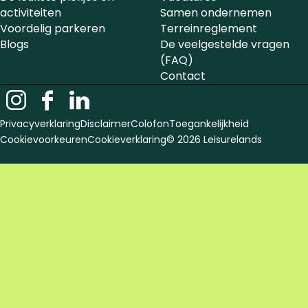
activiteiten
Samen ondernemen
Voordelig parkeren
Terreinreglement
Blogs
De veelgestelde vragen
(FAQ)
Contact
I
F
L
n
a
i
Privacyverklaring
Disclaimer
Colofon
Toegankelijkheid
s
c
n
Cookievoorkeuren
Cookieverklaring
© 2026 Leisurelands
t
e
k
a
b
e
g
o
d
r
o
i
a
k
n
m