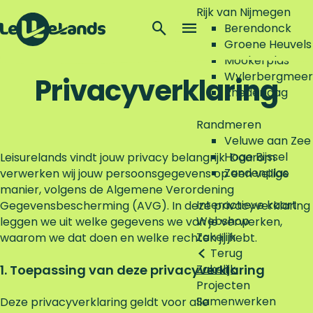
Rijk van Nijmegen
Z
Berendonck
o
M
Groene Heuvels
G
e
e
Mookerplas
a
k
n
Wylerbergmeer
Privacyverklaring
n
e
u
Rhederlaag
a
n
a
Randmeren
r
Veluwe aan Zee
d
Hoge Bijssel
Leisurelands vindt jouw privacy belangrijk. Daarom
e
Zandenplas
verwerken wij jouw persoonsgegevens op een veilige
h
manier, volgens de Algemene Verordening
o
Interactieve kaart
Gegevensbescherming (AVG). In deze privacyverklaring
m
Webshop
leggen we uit welke gegevens we van je verwerken,
e
Zakelijk
waarom we dat doen en welke rechten jij hebt.
p
Terug
a
1. Toepassing van deze privacyverklaring
Zakelijk
g
Projecten
e
Samenwerken
Deze privacyverklaring geldt voor alle