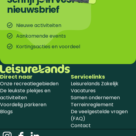
nieuwsbrief
Nieuwe activiteiten
Aankomende events
Kortingsacties en voordeel
Direct naar
Servicelinks
Onze recreatiegebieden
Leisurelands Zakelijk
De leukste plekjes en
Vacatures
activiteiten
Samen ondernemen
Voordelig parkeren
Terreinreglement
Blogs
De veelgestelde vragen
(FAQ)
Contact