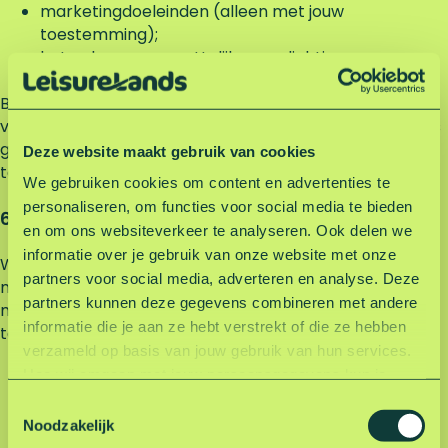
marketingdoeleinden (alleen met jouw
toestemming);
het naleven van wettelijke verplichtingen.
Bij zakelijke relaties verwerken we persoonsgegevens
van medewerkers of contactpersonen op basis van ons
gerechtvaardigd belang, namelijk om de samenwerking
Deze website maakt gebruik van cookies
te onderhouden en gemaakte afspraken uit te voeren.
We gebruiken cookies om content en advertenties te
personaliseren, om functies voor social media te bieden
6. Beveiliging van persooonsgegevens
en om ons websiteverkeer te analyseren. Ook delen we
informatie over je gebruik van onze website met onze
Wij zorgen dat jouw gegevens goed beveiligd zijn. We
partners voor social media, adverteren en analyse. Deze
nemen daarom technische en organisatorische
partners kunnen deze gegevens combineren met andere
maatregelen om misbruik, verlies of ongeoorloofde
informatie die je aan ze hebt verstrekt of die ze hebben
toegang te voorkomen. Zo gebruiken we onder andere:
verzameld op basis van jouw gebruik van hun services.
Hoe wij omgaan met jouw persoonsgegevens kun je
beveiligde (SSL/TLS) verbindingen;
lezen in onze privacyverklaring.
Lees hier onze
beperkte toegangsrechten;
T
privacyverklaring
.
sterke wachtwoorden;
Noodzakelijk
o