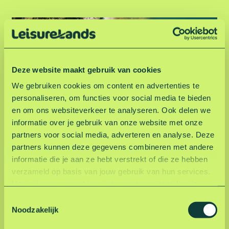
Z
a
n
d
e
Deze website maakt gebruik van cookies
n
We gebruiken cookies om content en advertenties te
p
personaliseren, om functies voor social media te bieden
l
en om ons websiteverkeer te analyseren. Ook delen we
a
informatie over je gebruik van onze website met onze
s
partners voor social media, adverteren en analyse. Deze
Zandenplas
partners kunnen deze gegevens combineren met andere
informatie die je aan ze hebt verstrekt of die ze hebben
verzameld op basis van jouw gebruik van hun services.
Z
Hoe wij omgaan met jouw persoonsgegevens kun je
e
lezen in onze privacyverklaring.
Lees hier onze
u
T
privacyverklaring
.
m
Noodzakelijk
o
e
e