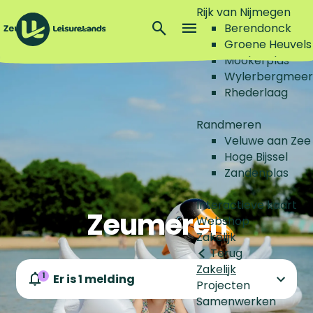
Rijk van Nijmegen
Z
Berendonck
o
M
Groene Heuvels
G
e
e
Mookerplas
a
k
n
Wylerbergmeer
n
e
u
Rhederlaag
a
n
a
Randmeren
r
Veluwe aan Zee
d
Hoge Bijssel
e
Zandenplas
h
o
Interactieve kaart
Zeumeren
m
Webshop
e
Zakelijk
p
Terug
a
Zakelijk
g
1
Er is 1 melding
Projecten
e
Samenwerken