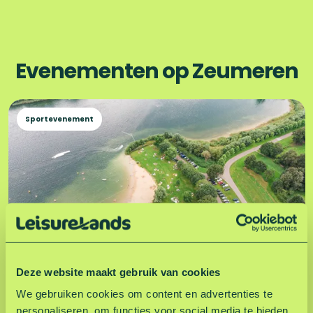
Evenementen op Zeumeren
Sportevenement
ACS training
Deze website maakt gebruik van cookies
We gebruiken cookies om content en advertenties te
A
Op zondag 6 september 2026 vindt de Amsterdam
personaliseren, om functies voor social media te bieden