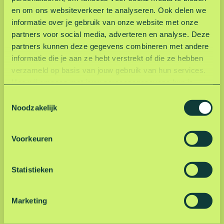
C
City Swim plaats! Om goed voorbereid te water te
en om ons websiteverkeer te analyseren. Ook delen we
S
gaan, kun je als zwemmer deelnemen aan de ACS
informatie over je gebruik van onze website met onze
t
Traini...
partners voor social media, adverteren en analyse. Deze
r
partners kunnen deze gegevens combineren met andere
a
donderdag 20 augustus
i
informatie die je aan ze hebt verstrekt of die ze hebben
Voorthuizen
n
verzameld op basis van jouw gebruik van hun services.
i
Hoe wij omgaan met jouw persoonsgegevens kun je
n
lezen in onze privacyverklaring.
Lees hier onze
T
g
privacyverklaring
.
Noodzakelijk
o
e
s
Voorkeuren
t
e
m
Statistieken
m
i
Marketing
n
g