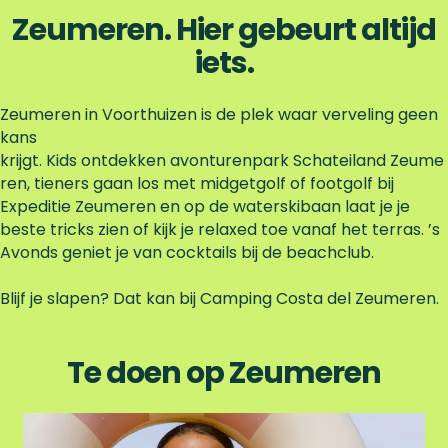
e
v
Zeumeren. Hier gebeurt altijd
k
e
iets.
r
z
w
Zeumeren in Voorthuizen is de plek waar verveling geen
e
kans
m
krijgt. Kids ontdekken avonturenpark Schateiland Zeume
w
ren, tieners gaan los met midgetgolf of footgolf bij
a
Expeditie Zeumeren en op de waterskibaan laat je je
t
beste tricks zien of kijk je relaxed toe vanaf het terras. ’s
e
Avonds geniet je van cocktails bij de beachclub.
r
Blijf je slapen? Dat kan bij Camping Costa del Zeumeren.
Te doen op Zeumeren
N
a