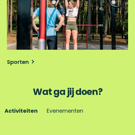
o
r
t
e
n
Sporten
Wat ga jij doen?
Activiteiten
Evenementen