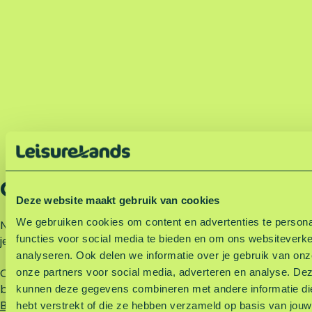
Gezellig barbecueën
Deze website maakt gebruik van cookies
We gebruiken cookies om content en advertenties te persona
Naast de vele leuke restaurants en strandpaviljoens kun
functies voor social media te bieden en om ons websiteverke
je natuurlijk ook zelf de barbecue aansteken.
analyseren. Ook delen we informatie over je gebruik van on
Op het gebied staan verschillende speciale
onze partners voor social media, adverteren en analyse. De
barbecueplekken. Deze vind je op de interactieve kaart.
kunnen deze gegevens combineren met andere informatie die
Bekijk hier de interactieve kaart
.
hebt verstrekt of die ze hebben verzameld op basis van jouw