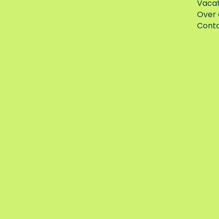
Vaca
Over 
Cont