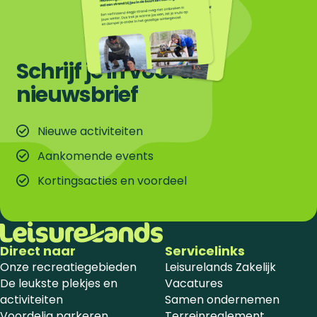
Schrijf je in voor de
nieuwsbrief
Nieuwe activiteiten
Aankomende events
Kortingsacties en voordeel
Direct naar
Servicelinks
Onze recreatiegebieden
Leisurelands Zakelijk
De leukste plekjes en
Vacatures
activiteiten
Samen ondernemen
Voordelig parkeren
Terreinreglement