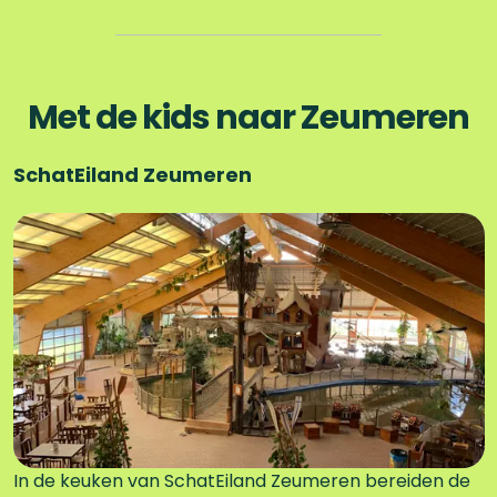
Met de kids naar Zeumeren
SchatEiland Zeumeren
S
c
h
a
t
E
i
l
a
n
d
In de keuken van SchatEiland Zeumeren bereiden de