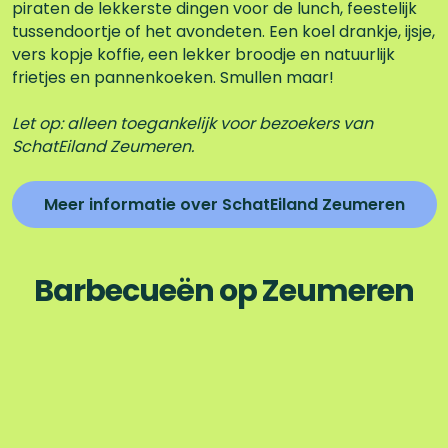
Z
piraten de lekkerste dingen voor de lunch, feestelijk
e
tussendoortje of het avondeten. Een koel drankje, ijsje,
u
vers kopje koffie, een lekker broodje en natuurlijk
m
frietjes en pannenkoeken. Smullen maar!
e
r
Let op: alleen toegankelijk voor bezoekers van
e
SchatEiland Zeumeren.
n
Meer informatie over SchatEiland Zeumeren
Barbecueën op Zeumeren