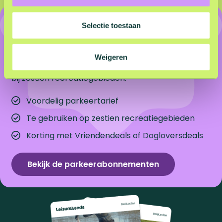
c
Onbeperkt parkeren voor
t
Selectie toestaan
i
een vast bedrag
e
Weigeren
Onbeperkt voordelig parkeren én extra kortingen
bij zestien recreatiegebieden.
Voordelig parkeertarief
Te gebruiken op zestien recreatiegebieden
Korting met Vriendendeals of Dogloversdeals
Bekijk de parkeerabonnementen