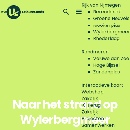
Rijk van Nijmegen
Z
Berendonck
o
M
Groene Heuvels
G
e
e
Mookerplas
a
k
n
Wylerbergmeer
n
e
u
Rhederlaag
a
n
a
Randmeren
r
Veluwe aan Zee
d
Hoge Bijssel
e
Zandenplas
h
o
Interactieve kaart
m
Webshop
e
Zakelijk
Naar het strand op
p
Terug
a
Zakelijk
Wylerbergmeer
g
Projecten
e
Samenwerken