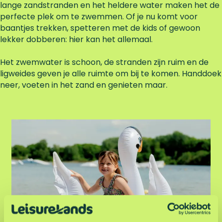
lange zandstranden en het heldere water maken het de
e
perfecte plek om te zwemmen. Of je nu komt voor
k
baantjes trekken, spetteren met de kids of gewoon
lekker dobberen: hier kan het allemaal.
Het zwemwater is schoon, de stranden zijn ruim en de
ligweides geven je alle ruimte om bij te komen. Handdoek
neer, voeten in het zand en genieten maar.
Z
w
e
m
m
e
n