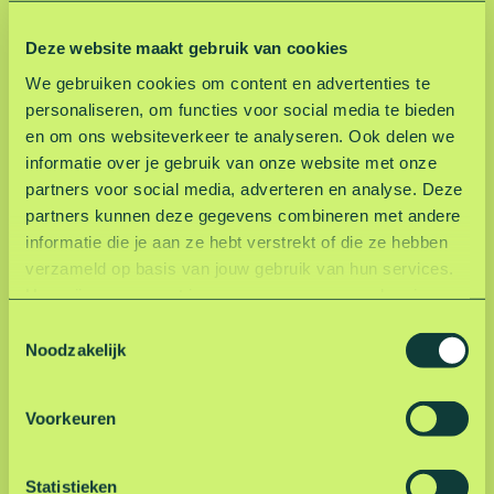
Zwemmen
Deze website maakt gebruik van cookies
We gebruiken cookies om content en advertenties te
personaliseren, om functies voor social media te bieden
S
p
en om ons websiteverkeer te analyseren. Ook delen we
e
informatie over je gebruik van onze website met onze
e
partners voor social media, adverteren en analyse. Deze
l
partners kunnen deze gegevens combineren met andere
s
informatie die je aan ze hebt verstrekt of die ze hebben
t
verzameld op basis van jouw gebruik van hun services.
r
Hoe wij omgaan met jouw persoonsgegevens kun je
a
lezen in onze privacyverklaring.
Lees hier onze
T
n
privacyverklaring
.
Noodzakelijk
o
Speelstranden
d
e
e
s
n
Voorkeuren
t
S
e
u
m
Statistieken
r