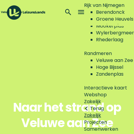
Rijk van Nijmegen
Z
Berendonck
o
M
Groene Heuvels
G
e
e
Mookerplas
a
k
n
Wylerbergmeer
n
e
u
Rhederlaag
a
n
a
Randmeren
r
Veluwe aan Zee
d
Hoge Bijssel
e
Zandenplas
h
o
Interactieve kaart
m
Webshop
e
Zakelijk
Naar het strand op
p
Terug
a
Zakelijk
Veluwe aan Zee
g
Projecten
e
Samenwerken