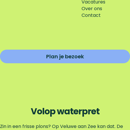
Vacatures
Over ons
Contact
Plan je bezoek
P
l
a
n
j
e
b
Volop waterpret
e
z
Zin in een frisse plons? Op Veluwe aan Zee kan dat. De
o