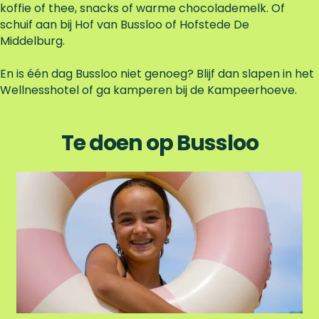
koffie of thee, snacks of warme chocolademelk. Of
schuif aan bij Hof van Bussloo of Hofstede De
Middelburg.
En is één dag Bussloo niet genoeg? Blijf dan slapen in het
Wellnesshotel of ga kamperen bij de Kampeerhoeve.
Te doen op Bussloo
N
a
a
r
h
e
t
s
t