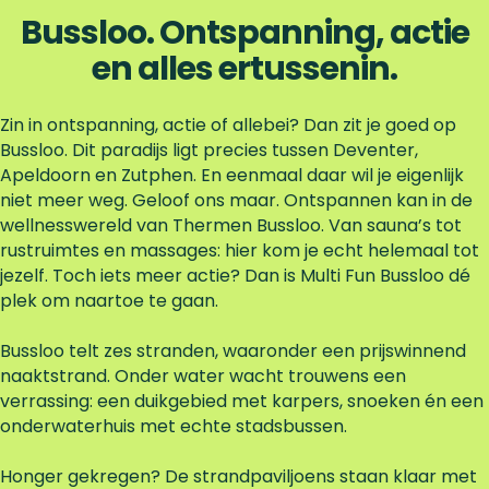
e
v
Bussloo. Ontspanning, actie
k
e
en alles ertussenin.
r
z
w
Zin in ontspanning, actie of allebei? Dan zit je goed op
e
Bussloo. Dit paradijs ligt precies tussen Deventer,
m
Apeldoorn en Zutphen. En eenmaal daar wil je eigenlijk
w
niet meer weg. Geloof ons maar. Ontspannen kan in de
a
wellnesswereld van Thermen Bussloo. Van sauna’s tot
t
rustruimtes en massages: hier kom je echt helemaal tot
e
jezelf. Toch iets meer actie? Dan is Multi Fun Bussloo dé
r
plek om naartoe te gaan.
Bussloo telt zes stranden, waaronder een prijswinnend
naaktstrand. Onder water wacht trouwens een
verrassing: een duikgebied met karpers, snoeken én een
onderwaterhuis met echte stadsbussen.
Honger gekregen? De strandpaviljoens staan klaar met