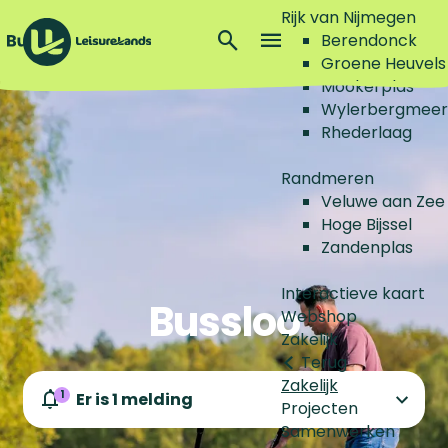
Rijk van Nijmegen
Z
Berendonck
o
M
Groene Heuvels
G
e
e
Mookerplas
a
k
n
Wylerbergmeer
n
e
u
Rhederlaag
a
n
a
Randmeren
r
Veluwe aan Zee
d
Hoge Bijssel
e
Zandenplas
h
o
Interactieve kaart
Bussloo
m
Webshop
e
Zakelijk
p
Terug
a
Zakelijk
g
1
Er is 1 melding
Projecten
e
Samenwerken