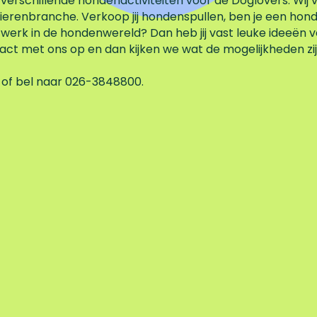
 verschillende hondenactiviteiten voor de Doglovers. Wij
ierenbranche. Verkoop jij hondenspullen, ben je een hond
werk in de hondenwereld? Dan heb jij vast leuke ideeën vo
tact met ons op en dan kijken we wat de mogelijkheden zij
of bel naar 026-3848800.