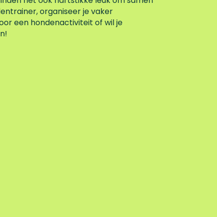
 vinden het ook hartstikke leuk om samen
entrainer, organiseer je vaker
or een hondenactiviteit of wil je
n!