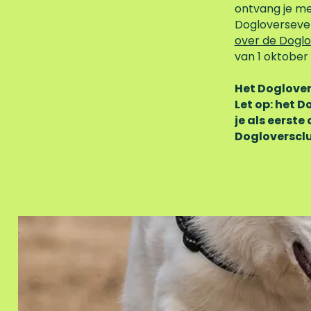
d
ontvang je me
e
Dogloverseve
D
over de Doglo
o
van 1 oktober 
g
l
Het Doglover
o
Let op: het 
v
je als eerste
e
Dogloversc
r
s
c
l
u
D
b
o
e
m
e
e