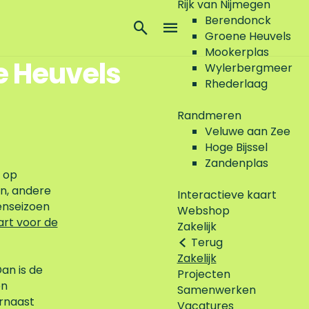
Rijk van Nijmegen
Berendonck
Z
Groene Heuvels
o
M
Mookerplas
e
e
e Heuvels
Wylerbergmeer
k
n
Rhederlaag
e
u
n
Randmeren
Veluwe aan Zee
Hoge Bijssel
Zandenplas
m op
n, andere
Interactieve kaart
enseizoen
Webshop
art voor de
Zakelijk
Terug
Zakelijk
an is de
Projecten
en
Samenwerken
arnaast
Vacatures