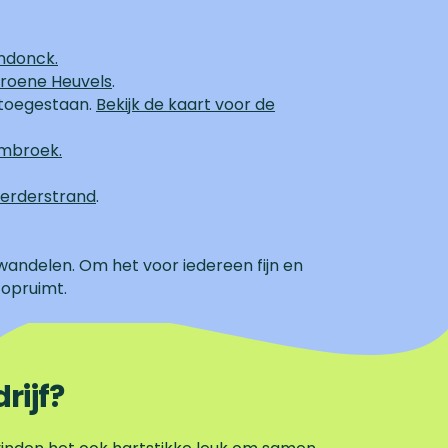
ndonck.
Groene Heuvels
.
 toegestaan.
Bekijk de kaart voor de
ombroek.
eerderstrand
.
andelen. Om het voor iedereen fijn en
 opruimt.
ijf?