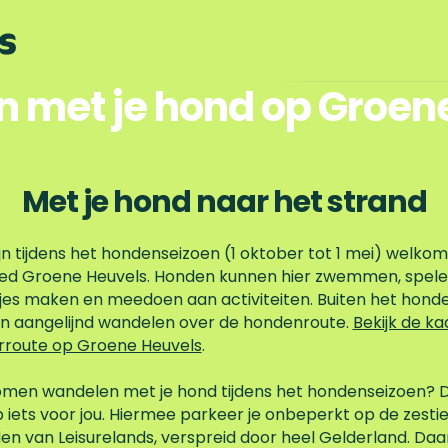
Meer informatie over de Dogloversclub
 met je hond op Groen
Met je hond naar het strand
jn tijdens het hondenseizoen (1 oktober tot 1 mei) welko
ied Groene Heuvels. Honden kunnen hier zwemmen, spele
es maken en meedoen aan activiteiten. Buiten het hond
 aangelijnd wandelen over de hondenroute.
Bekijk de ka
route op Groene Heuvels
.
komen wandelen met je hond tijdens het hondenseizoen? D
 iets voor jou. Hiermee parkeer je onbeperkt op de zesti
en van Leisurelands, verspreid door heel Gelderland. Da