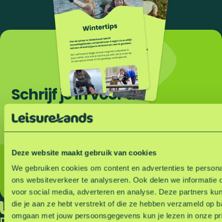
Schrijf je in voor de
nieuwsbrief
Nieuwe activiteiten
Deze website maakt gebruik van cookies
Aankomende events
We gebruiken cookies om content en advertenties te persona
Kortingsacties en voordeel
ons websiteverkeer te analyseren. Ook delen we informatie 
voor social media, adverteren en analyse. Deze partners k
die je aan ze hebt verstrekt of die ze hebben verzameld op 
omgaan met jouw persoonsgegevens kun je lezen in onze pr
Direct naar
Servicelinks