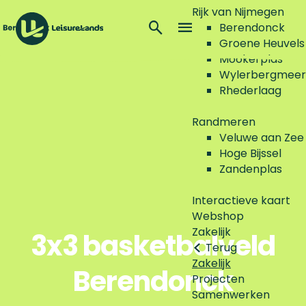
Rijk van Nijmegen
Z
Berendonck
o
M
Groene Heuvels
G
e
e
Mookerplas
a
k
n
Wylerbergmeer
n
e
u
Rhederlaag
a
n
a
Randmeren
r
Veluwe aan Zee
d
Hoge Bijssel
e
Zandenplas
h
o
Interactieve kaart
m
Webshop
e
Zakelijk
3x3 basketbalveld
p
Terug
a
Zakelijk
Berendonck
g
Projecten
e
Samenwerken