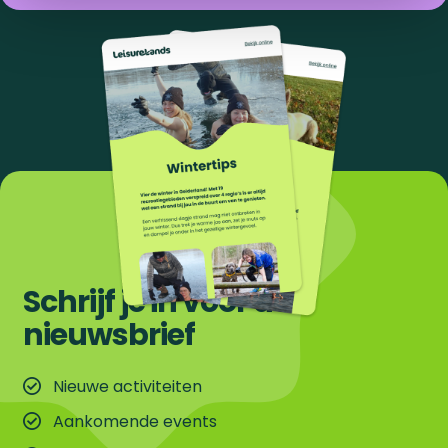
Schrijf je in voor de
nieuwsbrief
Nieuwe activiteiten
Aankomende events