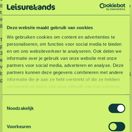
Basketbal in teams van drie is de snelst groeiende urban
teamsport ter wereld. De sport wordt over de hele
wereld gespeeld en nu ook aan het strand van
Berendonck.
Deze website maakt gebruik van cookies
We gebruiken cookies om content en advertenties te
Terwijl je basketbalt op Berendonck geniet je van de
personaliseren, om functies voor social media te bieden
prachtige omgeving en geweldig uitzicht. Het verharde
en om ons websiteverkeer te analyseren. Ook delen we
3x3 veld bevindt zich naast het urban sportspark, langs
informatie over je gebruik van onze website met onze
een hardlooproute en dichtbij de parkeerplaats. Daag je
partners voor social media, adverteren en analyse. Deze
vrienden uit voor een sportieve middag! Je vindt het 3x3
partners kunnen deze gegevens combineren met andere
basketbalveld op onze handige interactieve kaart.
Bekijk
informatie die je aan ze hebt verstrekt of die ze hebben
de interactieve kaart
.
verzameld op basis van jouw gebruik van hun services.
Hoe wij omgaan met jouw persoonsgegevens kun je
Ontdek alle buitenactiviteiten op Berendonck
lezen in onze privacyverklaring.
Lees hier onze
T
privacyverklaring
.
Noodzakelijk
o
e
s
Voorkeuren
t