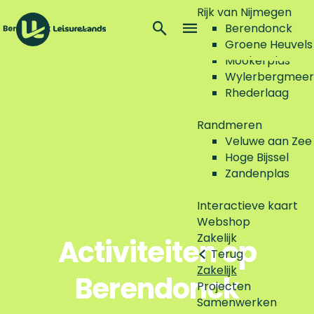
Rijk van Nijmegen
Z
Berendonck
o
M
Groene Heuvels
G
e
e
Mookerplas
a
k
n
Wylerbergmeer
n
e
u
Rhederlaag
a
n
a
Randmeren
r
Veluwe aan Zee
d
Hoge Bijssel
e
Zandenplas
h
o
Interactieve kaart
m
Webshop
e
Zakelijk
Activiteiten op
p
Terug
a
Zakelijk
Berendonck
g
Projecten
e
Samenwerken