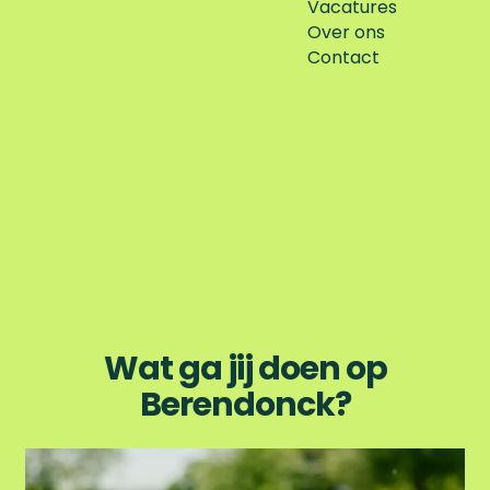
Vacatures
Over ons
Contact
Wat ga jij doen op
Berendonck?
N
a