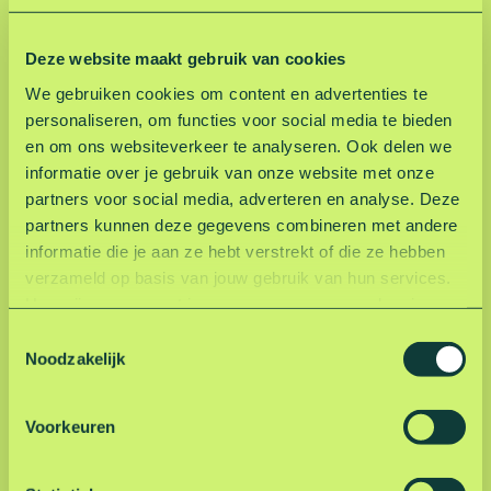
n
Te beleven
Deze website maakt gebruik van cookies
We gebruiken cookies om content en advertenties te
personaliseren, om functies voor social media te bieden
A
en om ons websiteverkeer te analyseren. Ook delen we
c
informatie over je gebruik van onze website met onze
t
partners voor social media, adverteren en analyse. Deze
i
partners kunnen deze gegevens combineren met andere
e
informatie die je aan ze hebt verstrekt of die ze hebben
f
verzameld op basis van jouw gebruik van hun services.
e
Hoe wij omgaan met jouw persoonsgegevens kun je
n
lezen in onze privacyverklaring.
Lees hier onze
s
T
privacyverklaring
.
p
Noodzakelijk
o
Actief en sportief
o
e
r
s
Voorkeuren
t
t
i
M
e
e
e