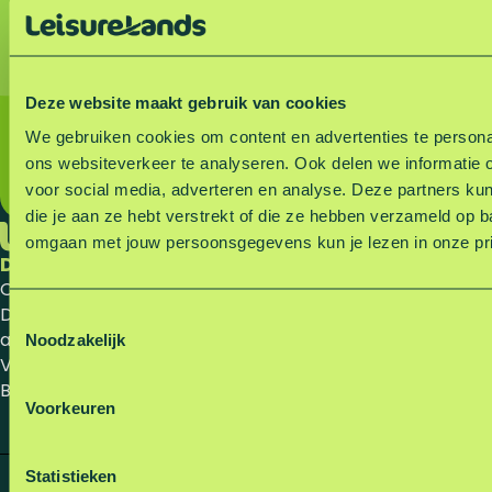
nieuwsbrief
Nieuwe activiteiten
Deze website maakt gebruik van cookies
Aankomende events
We gebruiken cookies om content en advertenties te persona
Kortingsacties en voordeel
ons websiteverkeer te analyseren. Ook delen we informatie 
voor social media, adverteren en analyse. Deze partners k
die je aan ze hebt verstrekt of die ze hebben verzameld op 
omgaan met jouw persoonsgegevens kun je lezen in onze pr
Direct naar
Servicelinks
Onze recreatiegebieden
Leisurelands Zakelijk
De leukste plekjes en
Vacatures
T
activiteiten
Samen ondernemen
Noodzakelijk
o
Voordelig parkeren
Terreinreglement
e
Blogs
De veelgestelde vragen
s
Voorkeuren
(FAQ)
t
Contact
e
m
Statistieken
I
F
L