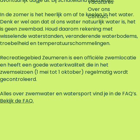
avontuurlijk dagje uit bij Schateiland Zeumeren.
Vacatures
e
Over ons
i
In de zomer is het heerlijk om af te koelen in het water.
Contact
t
Denk er wel aan dat al ons water natuurlijk water is, het
is geen zwembad. Houd daarom rekening met
wisselende waterstanden, veranderende waterbodems,
troebelheid en temperatuurschommelingen.
Recreatiegebied Zeumeren is een officiële zwemlocatie
en heeft een goede waterkwaliteit die in het
zwemseizoen (1 mei tot 1 oktober) regelmatig wordt
gecontroleerd.
Alles over zwemwater en watersport vind je in de FAQ’s.
Bekijk de FAQ.