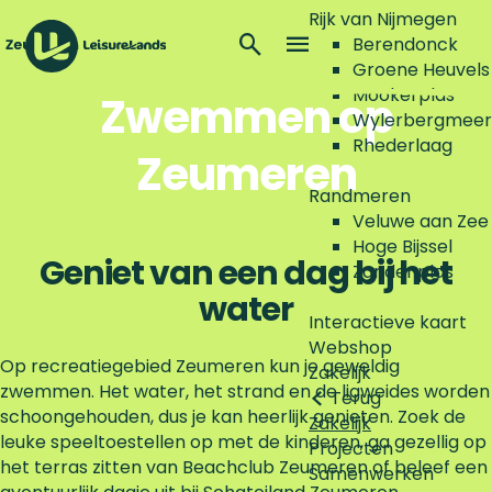
Check de waterkwaliteit
Rijk van Nijmegen
Z
Berendonck
C
Plan je bezoek
o
M
Groene Heuvels
h
G
e
e
Mookerplas
Zwemmen op
e
P
a
k
n
Wylerbergmeer
c
l
n
e
u
Rhederlaag
k
a
Zeumeren
a
n
d
n
a
Randmeren
e
j
r
Veluwe aan Zee
w
e
d
Hoge Bijssel
a
b
e
Geniet van een dag bij het
Zandenplas
t
e
h
water
e
z
o
Interactieve kaart
r
o
m
Webshop
k
e
e
Op recreatiegebied Zeumeren kun je geweldig
Zakelijk
w
k
p
zwemmen. Het water, het strand en de ligweides worden
Terug
a
a
schoongehouden, dus je kan heerlijk genieten. Zoek de
Zakelijk
l
g
leuke speeltoestellen op met de kinderen, ga gezellig op
Projecten
i
e
het terras zitten van Beachclub Zeumeren of beleef een
Samenwerken
t