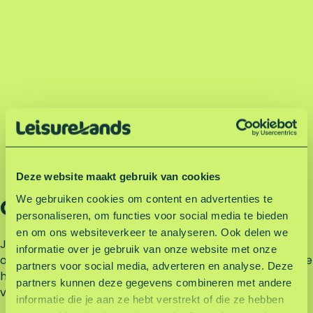
Deze website maakt gebruik van cookies
We gebruiken cookies om content en advertenties te
Gratis zonnebrand
personaliseren, om functies voor social media te bieden
en om ons websiteverkeer te analyseren. Ook delen we
Juist op een dag buiten is goed insmeren geen
informatie over je gebruik van onze website met onze
overbodige luxe. Ook als het bewolkt is, kan uv-straling je
partners voor social media, adverteren en analyse. Deze
huid beschadigen. Door je regelmatig in te smeren,
partners kunnen deze gegevens combineren met andere
voorkom je verbranding en houd je je huid gezond.
informatie die je aan ze hebt verstrekt of die ze hebben