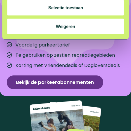
Onbeperkt parkeren voor
t
een vast bedrag
Selectie toestaan
i
e
Onbeperkt voordelig parkeren én extra kortingen
Weigeren
bij zestien recreatiegebieden.
Voordelig parkeertarief
Te gebruiken op zestien recreatiegebieden
Korting met Vriendendeals of Dogloversdeals
Bekijk de parkeerabonnementen