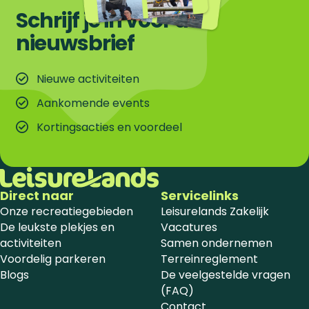
Schrijf je in voor de
nieuwsbrief
Nieuwe activiteiten
Aankomende events
Kortingsacties en voordeel
Direct naar
Servicelinks
Onze recreatiegebieden
Leisurelands Zakelijk
De leukste plekjes en
Vacatures
activiteiten
Samen ondernemen
Voordelig parkeren
Terreinreglement
Blogs
De veelgestelde vragen
(FAQ)
Contact