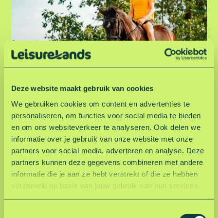
r
d
r
i
j
d
e
Paardrijden
n
Deze website maakt gebruik van cookies
We gebruiken cookies om content en advertenties te
M
personaliseren, om functies voor social media te bieden
e
en om ons websiteverkeer te analyseren. Ook delen we
t
informatie over je gebruik van onze website met onze
a
partners voor social media, adverteren en analyse. Deze
a
partners kunnen deze gegevens combineren met andere
l
informatie die je aan ze hebt verstrekt of die ze hebben
z
verzameld op basis van jouw gebruik van hun services.
o
Hoe wij omgaan met jouw persoonsgegevens kun je
e
lezen in onze privacyverklaring.
Lees hier onze
T
k