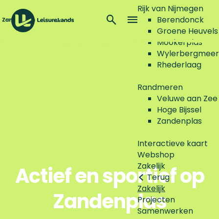
Rijk van Nijmegen
Z
Berendonck
o
M
Groene Heuvels
G
e
e
Mookerplas
a
k
n
Wylerbergmeer
n
e
u
Rhederlaag
a
n
a
Randmeren
r
Veluwe aan Zee
d
Hoge Bijssel
e
Zandenplas
h
o
Interactieve kaart
m
Webshop
e
Zakelijk
Actief en sportief op
p
Terug
a
Zakelijk
Zandenplas
g
Projecten
e
Samenwerken