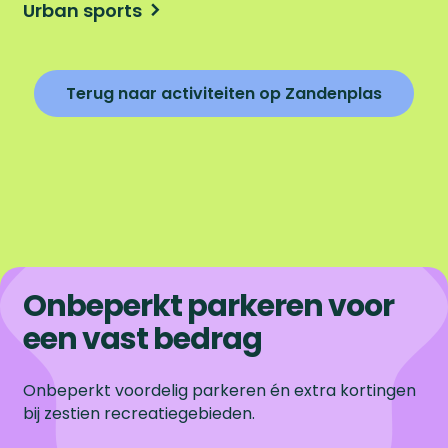
Urban sports
s
Terug naar activiteiten op Zandenplas
Onbeperkt parkeren voor
een vast bedrag
Onbeperkt voordelig parkeren én extra kortingen
bij zestien recreatiegebieden.