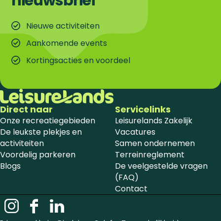
nieuwsbrief
Nieuwe activiteiten
Aankomende events
Kortingsacties en voordeel
Direct naar
Servicelinks
Onze recreatiegebieden
Leisurelands Zakelijk
De leukste plekjes en
Vacatures
activiteiten
Samen ondernemen
Voordelig parkeren
Terreinreglement
Blogs
De veelgestelde vragen
(FAQ)
Contact
I
F
L