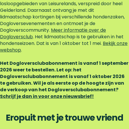
losloopgebieden van Leisurelands, verspreid door heel
d
Gelderland. Daarnaast ontvang je met dit
e
lidmaatschap kortingen bij verschillende hondenzaken,
D
Dogloversevenementen en ontmoet je de
o
Dogloverscommunity.
g
Meer informatie over de
Dogloversclub
l
. Het lidmaatschap is te gebruiken in het
hondenseizoen. Dat is van 1 oktober tot 1 mei.
o
Bekijk onze
webshop
v
.
e
Het Dogloversclubabonnement is vanaf 1 september
r
2026 weer te bestellen. Let op: het
s
Dogloversclubabonnement is vanaf 1 oktober 2026
c
te gebruiken. Wil je als eerste op de hoogte zijn van
l
de verkoop van het Dogloversclubabonnement?
u
Schrijf je dan in voor onze nieuwsbrief!
b
Eropuit met je trouwe vriend