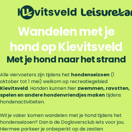
Meer informatie over de Dogloversclub
M
e
G
Wandelen met je
e
a
r
n
i
hond op Kievitsveld
a
n
a
f
r
Met je hond naar het strand
o
d
r
e
Alle viervoeters zijn tijdens het
m
hondenseizoen
(1
h
oktober tot 1 mei) welkom op recreatiegebied
a
o
Kievitsveld
t
. Honden kunnen hier
zwemmen, ravotten,
m
spelen en andere hondenvriendjes maken
i
tijdens
e
hondenactiviteiten.
e
p
o
a
Wil je vaker komen wandelen met je hond tijdens het
v
g
hondenseizoen? Dan is de Dogloversclub iets voor jou.
e
e
Hiermee parkeer je onbeperkt op de zestien
r