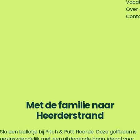
Vaca
Over 
Cont
Met de familie naar
Heerderstrand
Sla een balletje bij Pitch & Putt Heerde. Deze golfbaan is
gezinsvriendelijk met een uitdagende baan, ideaal voor