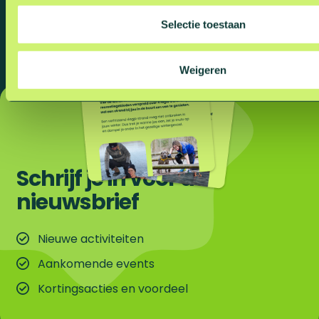
c
t
Selectie toestaan
i
e
Weigeren
Schrijf je in voor de
nieuwsbrief
Nieuwe activiteiten
Aankomende events
Kortingsacties en voordeel