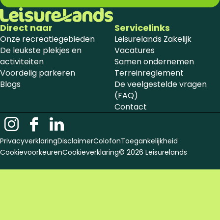
Direct naar
Servicelinks
Onze recreatiegebieden
Leisurelands Zakelijk
De leukste plekjes en
Vacatures
activiteiten
Samen ondernemen
Voordelig parkeren
Terreinreglement
Blogs
De veelgestelde vragen
(FAQ)
Contact
I
F
L
n
a
i
Privacyverklaring
Disclaimer
Colofon
Toegankelijkheid
s
c
n
Cookievoorkeuren
Cookieverklaring
© 2026 Leisurelands
t
e
k
a
b
e
g
o
d
r
o
i
a
k
n
m