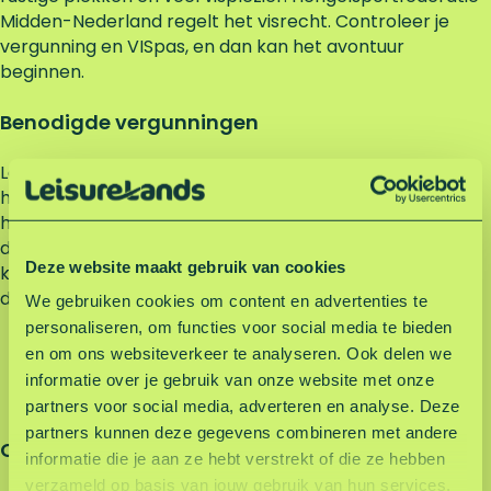
Midden-Nederland regelt het visrecht. Controleer je
vergunning en VISpas, en dan kan het avontuur
beginnen.
Benodigde vergunningen
Leisurelands verhuurt het visrecht aan de regionale
hengelsportfederatie. De regionale
hengelsportfederatie is het best op de hoogte van de
documenten die echt nodig zijn en hoe je deze
Deze website maakt gebruik van cookies
kunt krijgen. Je moet in ieder geval de volgende
documenten kunnen laten zien:
We gebruiken cookies om content en advertenties te
personaliseren, om functies voor social media te bieden
VISpas
en om ons websiteverkeer te analyseren. Ook delen we
Bewijs van lidmaatschap van een
informatie over je gebruik van onze website met onze
hengelsportvereniging
partners voor social media, adverteren en analyse. Deze
partners kunnen deze gegevens combineren met andere
Contact met de Hengelsportfederatie
informatie die je aan ze hebt verstrekt of die ze hebben
verzameld op basis van jouw gebruik van hun services.