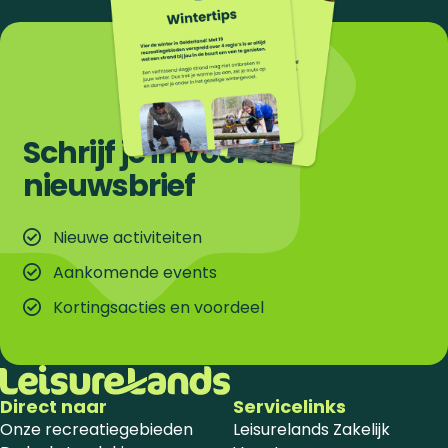
Schrijf je in voor de
nieuwsbrief
Nieuwe activiteiten
Aankomende events
Kortingsacties en voordeel
Direct naar
Servicelinks
Onze recreatiegebieden
Leisurelands Zakelijk