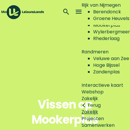
Rijk van Nijmegen
Z
Berendonck
o
M
Groene Heuvels
G
e
e
Mookerplas
a
k
n
Wylerbergmeer
n
e
u
Rhederlaag
a
n
a
Randmeren
r
Veluwe aan Zee
d
Hoge Bijssel
e
Zandenplas
h
o
Interactieve kaart
m
Webshop
e
Zakelijk
Vissen op
p
Terug
a
Zakelijk
Mookerplas
g
Projecten
e
Samenwerken