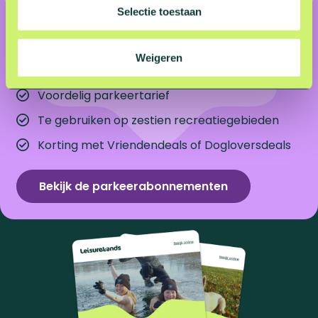
een vast bedrag
t
Selectie toestaan
i
e
Onbeperkt voordelig parkeren én extra kortingen
Weigeren
bij zestien recreatiegebieden.
Voordelig parkeertarief
Te gebruiken op zestien recreatiegebieden
Korting met Vriendendeals of Dogloversdeals
Bekijk de parkeerabonnementen