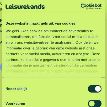
Vervolgens sla je rechtsaf de Vreeweg in, deze rijd
je helemaal uit tot je bij Surfoever Hoge Bijssel aankomt.
Fiets, te voet en openbaar vervoer
Deze website maakt gebruik van cookies
Fietsers en wandelaars bereiken Hoge Bijssel eenvoudig
via de landelijke wegen en Veluwse fietspaden.
We gebruiken cookies om content en advertenties te
personaliseren, om functies voor social media te bieden
Adres: Hoge Bijsselse-Pad, Nunspeet.
en om ons websiteverkeer te analyseren. Ook delen we
informatie over je gebruik van onze website met onze
partners voor social media, adverteren en analyse. Deze
partners kunnen deze gegevens combineren met andere
informatie die je aan ze hebt verstrekt of die ze hebben
Route via Google Maps
verzameld op basis van jouw gebruik van hun services.
Hoe wij omgaan met jouw persoonsgegevens kun je
lezen in onze privacyverklaring.
Lees hier onze
T
privacyverklaring
.
Terug naar Hoge Bijssel-pagina
Noodzakelijk
o
e
s
Voorkeuren
t