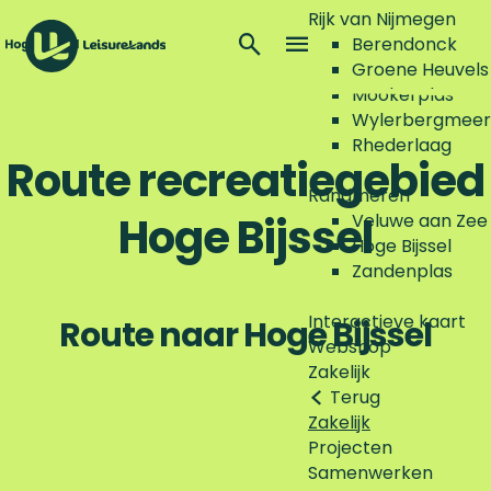
Rijk van Nijmegen
Z
Berendonck
o
M
Groene Heuvels
G
e
e
Mookerplas
a
k
n
Wylerbergmeer
n
e
u
Rhederlaag
a
Route recreatiegebied
n
a
Randmeren
r
Hoge Bijssel
Veluwe aan Zee
d
Hoge Bijssel
e
Zandenplas
h
o
Interactieve kaart
Route naar Hoge Bijssel
m
Webshop
e
Zakelijk
p
Terug
a
Zakelijk
g
Projecten
e
Samenwerken