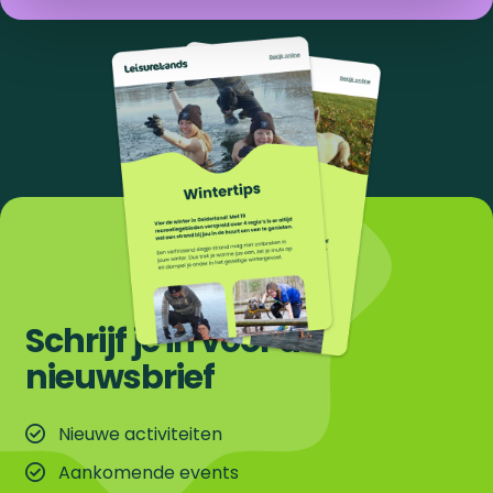
Schrijf je in voor de
nieuwsbrief
Nieuwe activiteiten
Aankomende events