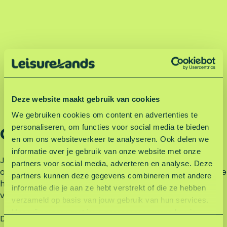
Deze website maakt gebruik van cookies
We gebruiken cookies om content en advertenties te
personaliseren, om functies voor social media te bieden
Gratis zonnebrand
en om ons websiteverkeer te analyseren. Ook delen we
informatie over je gebruik van onze website met onze
Juist op een dag buiten is goed insmeren geen
partners voor social media, adverteren en analyse. Deze
overbodige luxe. Ook als het bewolkt is, kan uv-straling je
partners kunnen deze gegevens combineren met andere
huid beschadigen. Door je regelmatig in te smeren,
informatie die je aan ze hebt verstrekt of die ze hebben
voorkom je verbranding en houd je je huid gezond.
verzameld op basis van jouw gebruik van hun services.
Hoe wij omgaan met jouw persoonsgegevens kun je
Daarom vind je op onze recreatiegebieden
lezen in onze privacyverklaring.
Lees hier onze