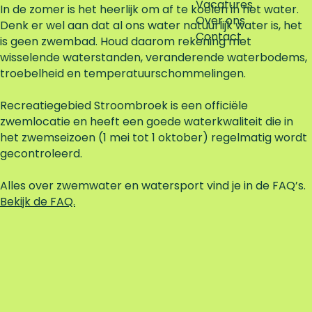
Vacatures
e
In de zomer is het heerlijk om af te koelen in het water.
Over ons
i
Denk er wel aan dat al ons water natuurlijk water is, het
Contact
t
is geen zwembad. Houd daarom rekening met
wisselende waterstanden, veranderende waterbodems,
troebelheid en temperatuurschommelingen.
Recreatiegebied Stroombroek is een officiële
zwemlocatie en heeft een goede waterkwaliteit die in
het zwemseizoen (1 mei tot 1 oktober) regelmatig wordt
gecontroleerd.
Alles over zwemwater en watersport vind je in de FAQ’s.
Bekijk de FAQ.