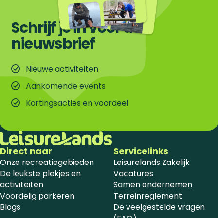
Schrijf je in voor de
nieuwsbrief
Nieuwe activiteiten
Aankomende events
Kortingsacties en voordeel
Direct naar
Servicelinks
Onze recreatiegebieden
Leisurelands Zakelijk
De leukste plekjes en
Vacatures
activiteiten
Samen ondernemen
Voordelig parkeren
Terreinreglement
Blogs
De veelgestelde vragen