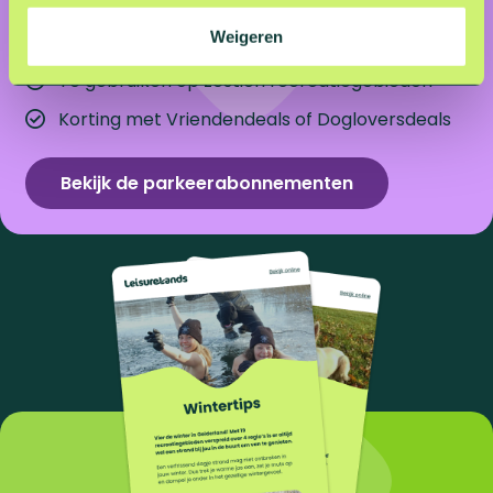
e
Weigeren
Voordelig parkeertarief
Te gebruiken op zestien recreatiegebieden
Korting met Vriendendeals of Dogloversdeals
Bekijk de parkeerabonnementen