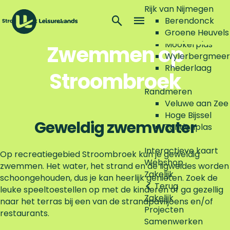
Check de waterkwaliteit
Rijk van Nijmegen
Z
Berendonck
C
Plan je bezoek
o
M
Groene Heuvels
h
G
e
e
Mookerplas
Zwemmen op
e
P
a
k
n
Wylerbergmeer
c
l
n
e
u
Rhederlaag
k
a
Stroombroek
a
n
d
n
a
Randmeren
e
j
r
Veluwe aan Zee
w
e
d
Hoge Bijssel
a
b
e
Geweldig zwemwater
Zandenplas
t
e
h
e
z
o
Interactieve kaart
r
Op recreatiegebied Stroombroek kun je geweldig
o
m
Webshop
k
zwemmen. Het water, het strand en de ligweides worden
e
e
Zakelijk
w
schoongehouden, dus je kan heerlijk genieten. Zoek de
k
p
Terug
a
leuke speeltoestellen op met de kinderen of ga gezellig
a
Zakelijk
l
naar het terras bij een van de strandpaviljoens en/of
g
Projecten
i
restaurants.
e
Samenwerken
t