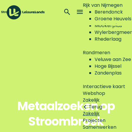
Rijk van Nijmegen
Z
Berendonck
o
M
Groene Heuvels
G
e
e
Mookerplas
a
k
n
Wylerbergmeer
n
e
u
Rhederlaag
a
n
a
Randmeren
r
Veluwe aan Zee
d
Hoge Bijssel
e
Zandenplas
h
o
Interactieve kaart
m
Webshop
e
Zakelijk
Metaalzoeken op
p
Terug
a
Zakelijk
Stroombroek
g
Projecten
e
Samenwerken