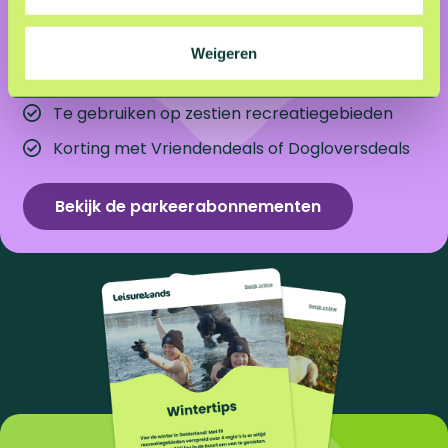
i
Onbeperkt voordelig parkeren én extra kortingen
e
bij zestien recreatiegebieden.
Weigeren
Voordelig parkeertarief
Te gebruiken op zestien recreatiegebieden
Korting met Vriendendeals of Dogloversdeals
Bekijk de parkeerabonnementen