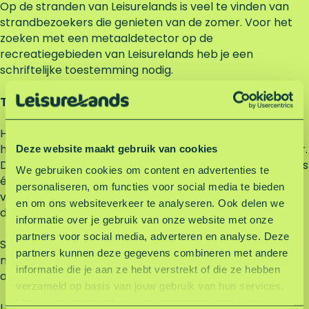
Op de stranden van Leisurelands is veel te vinden van
strandbezoekers die genieten van de zomer. Voor het
zoeken met een metaaldetector op de
recreatiegebieden van Leisurelands heb je een
schriftelijke toestemming nodig.
Toestemming aanvragen
Het aanvragen van een schriftelijke toestemming voor
het gebruik van een metaaldetector kost €50,- per jaar.
Deze website maakt gebruik van cookies
Dit is zonder parkeergeld. De schriftelijke toestemming is
We gebruiken cookies om content en advertenties te
één jaar geldig, van 1 januari t/m 31 december, en wordt
personaliseren, om functies voor social media te bieden
vervolgens stilzwijgend verlengd, tenzij je voor 1
en om ons websiteverkeer te analyseren. Ook delen we
december opzegt.
informatie over je gebruik van onze website met onze
partners voor social media, adverteren en analyse. Deze
Stuur een e-mail om een toestemming aan te vragen
partners kunnen deze gegevens combineren met andere
naar
info@leisurelands.nl
. Vermeld hierin je naam-,
informatie die je aan ze hebt verstrekt of die ze hebben
adresgegevens en telefoonnummer.
verzameld op basis van jouw gebruik van hun services.
Hoe wij omgaan met jouw persoonsgegevens kun je
Let op: Met deze toestemming mag je met je