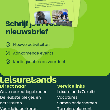
Schrijf je in voor de
nieuwsbrief
Nieuwe activiteiten
Aankomende events
Kortingsacties en voordeel
Direct naar
Servicelinks
Onze recreatiegebieden
Leisurelands Zakelijk
De leukste plekjes en
Vacatures
activiteiten
Samen ondernemen
Voordelig parkeren
Terreinreglement