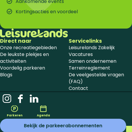
Aankomende events
Kortingsacties en voordeel
Direct naar
Servicelinks
Onze recreatiegebieden
Leisurelands Zakelijk
De leukste plekjes en
Vacatures
activiteiten
Samen ondernemen
Voordelig parkeren
Terreinreglement
Blogs
De veelgestelde vragen
(FAQ)
Contact
I
F
L
n
a
i
Privacyverklaring
Disclaimer
Colofon
Toegankelijkheid
s
c
n
Cookievoorkeuren
Cookieverklaring
© 2026 Leisurelands
Parkeren
Agenda
t
e
k
Bekijk de parkeerabonnementen
a
b
e