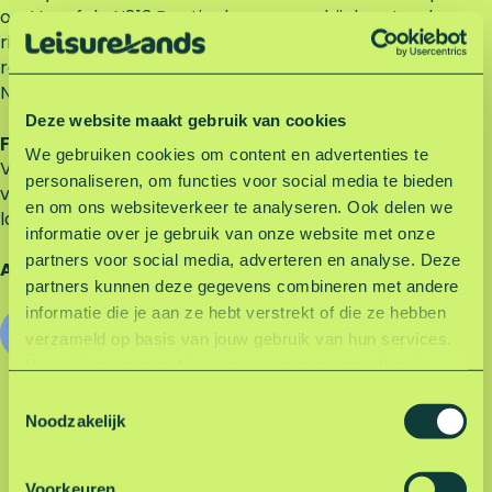
op. Vanaf de N813 Doetinchemseweg bij de rotonde
richting Zevenaar (= Tatelaarweg). Eerste zijstraat
rechts (=Luynhorststraat). Dan linksaf het
Nevelhorstpad op.
Deze website maakt gebruik van cookies
Fiets, te voet en openbaar vervoer
We gebruiken cookies om content en advertenties te
Voor voetgangers en fietsers is Nevelhorst vanuit
personaliseren, om functies voor social media te bieden
verschillende richtingen gemakkelijk bereikbaar via
en om ons websiteverkeer te analyseren. Ook delen we
landelijke wegen en mooie fietspaden.
informatie over je gebruik van onze website met onze
partners voor social media, adverteren en analyse. Deze
Adres: Nevelhorstpad 2, 6941 RE Didam.
partners kunnen deze gegevens combineren met andere
informatie die je aan ze hebt verstrekt of die ze hebben
Route via Google Maps
verzameld op basis van jouw gebruik van hun services.
Hoe wij omgaan met jouw persoonsgegevens kun je
lezen in onze privacyverklaring.
Lees hier onze
T
privacyverklaring
.
Noodzakelijk
o
Terug naar Nevelhorst-pagina
e
s
Voorkeuren