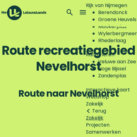
Rijk van Nijmegen
Z
Berendonck
o
M
Groene Heuvels
G
e
e
Mookerplas
a
k
n
Wylerbergmeer
n
e
u
Rhederlaag
a
Route recreatiegebied
n
a
Randmeren
r
Nevelhorst
Veluwe aan Zee
d
Hoge Bijssel
e
Zandenplas
h
o
Interactieve kaart
Route naar Nevelhorst
m
Webshop
e
Zakelijk
p
Terug
a
Zakelijk
g
Projecten
e
Samenwerken