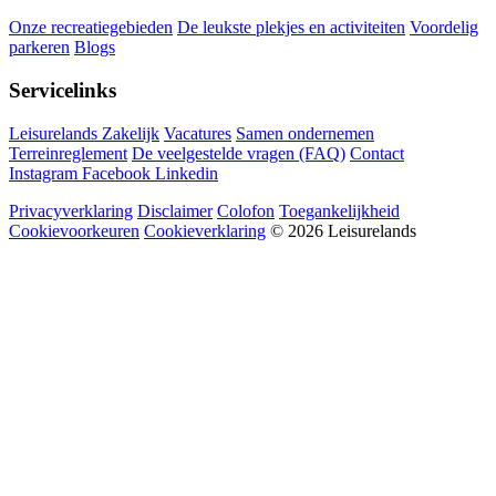
Onze recreatiegebieden
De leukste plekjes en activiteiten
Voordelig
parkeren
Blogs
Servicelinks
Leisurelands Zakelijk
Vacatures
Samen ondernemen
Terreinreglement
De veelgestelde vragen (FAQ)
Contact
Instagram
Facebook
Linkedin
Privacyverklaring
Disclaimer
Colofon
Toegankelijkheid
Cookievoorkeuren
Cookieverklaring
© 2026 Leisurelands