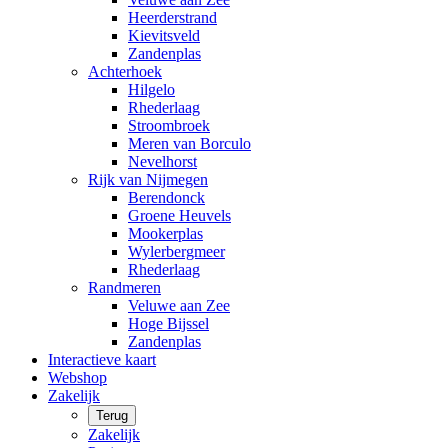
Heerderstrand
Kievitsveld
Zandenplas
Achterhoek
Hilgelo
Rhederlaag
Stroombroek
Meren van Borculo
Nevelhorst
Rijk van Nijmegen
Berendonck
Groene Heuvels
Mookerplas
Wylerbergmeer
Rhederlaag
Randmeren
Veluwe aan Zee
Hoge Bijssel
Zandenplas
Interactieve kaart
Webshop
Zakelijk
Terug
Zakelijk