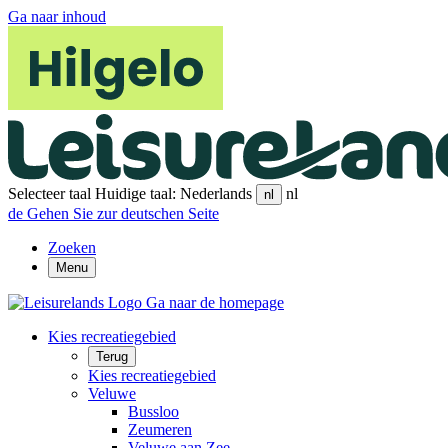
Ga naar inhoud
Selecteer taal
Huidige taal: Nederlands
nl
nl
de
Gehen Sie zur deutschen Seite
Zoeken
Menu
Ga naar de homepage
Kies recreatiegebied
Terug
Kies recreatiegebied
Veluwe
Bussloo
Zeumeren
Veluwe aan Zee