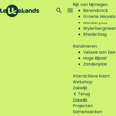
Rijk van Nijmegen
Z
Berendonck
o
M
Groene Heuvels
G
e
e
Mookerplas
a
k
n
Wylerbergmeer
n
e
u
Rhederlaag
a
n
a
Randmeren
r
Veluwe aan Zee
d
Hoge Bijssel
e
Zandenplas
h
o
Interactieve kaart
m
Webshop
e
Zakelijk
p
Terug
a
Zakelijk
g
Projecten
e
Samenwerken