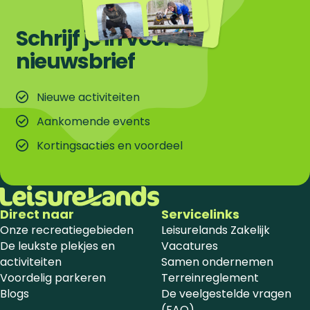
Schrijf je in voor de
nieuwsbrief
Nieuwe activiteiten
Aankomende events
Kortingsacties en voordeel
Direct naar
Servicelinks
Onze recreatiegebieden
Leisurelands Zakelijk
De leukste plekjes en
Vacatures
activiteiten
Samen ondernemen
Voordelig parkeren
Terreinreglement
Blogs
De veelgestelde vragen
(FAQ)