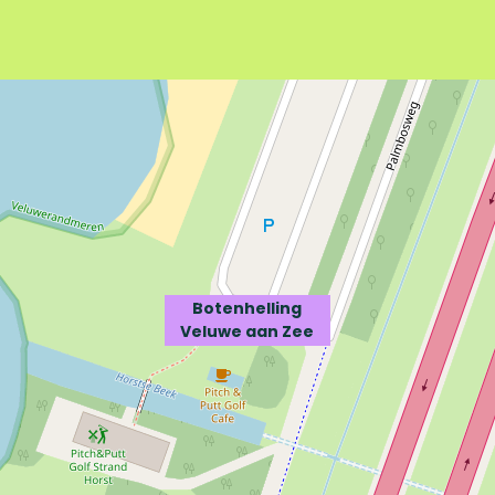
Botenhelling
Veluwe aan Zee