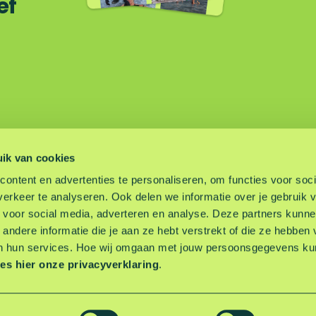
ef
ik van cookies
ontent en advertenties te personaliseren, om functies voor soci
erkeer te analyseren. Ook delen we informatie over je gebruik 
 voor social media, adverteren en analyse. Deze partners kunn
ndere informatie die je aan ze hebt verstrekt of die ze hebben
n (FAQ)
n hun services. Hoe wij omgaan met jouw persoonsgegevens kun
es hier onze privacyverklaring
.
keuren
Cookieverklaring
© 2026 Leisurelands