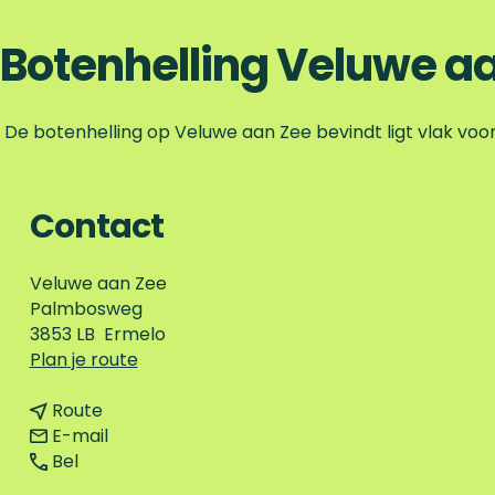
Botenhelling Veluwe a
De botenhelling op Veluwe aan Zee bevindt ligt vlak voo
Contact
Veluwe aan Zee
Palmbosweg
3853 LB
Ermelo
n
Plan je route
a
n
a
Route
a
n
r
E-mail
B
a
a
B
Bel
o
r
a
o