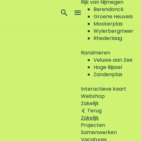
Rijk van Nijmegen
Berendonck
Z
Groene Heuvels
o
M
Mookerplas
e
e
Wylerbergmeer
k
n
Rhederlaag
e
u
n
Randmeren
Veluwe aan Zee
Hoge Bijssel
Zandenplas
Interactieve kaart
Webshop
Zakelijk
Terug
Zakelijk
Projecten
Samenwerken
Vacatures