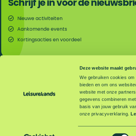
Schrijf je in voor de nieuwsbri
Nieuwe activiteiten
Aankomende events
Kortingsacties en voordeel
Deze website maakt gebru
Direct naar
Servicelinks
Onze recreatiegebieden
Leisurelands Zakelijk
We gebruiken cookies om c
De leukste plekjes en activiteiten
Vacatures
bieden en om ons websitev
Voordelig parkeren
Samen ondernemen
website met onze partners
Blogs
Terreinreglement
gegevens combineren met a
De veelgestelde vrage
basis van jouw gebruik va
Contact
onze privacyverklaring.
Le
I
F
L
n
a
i
Privacyverklaring
Disclaimer
Colofon
Toegankelijkheid
Cookievoor
T