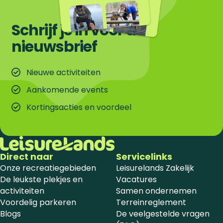
Schrijf je in voor de
nieuwsbrief
Nieuwe activiteiten
Aankomende events
Kortingsacties en voordeel
Direct naar
Servicelinks
Onze recreatiegebieden
Leisurelands Zakelijk
De leukste plekjes en
Vacatures
activiteiten
Samen ondernemen
Voordelig parkeren
Terreinreglement
Blogs
De veelgestelde vragen