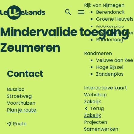
Rijk van Nijmegen
Z
Berendonck
o
M
Groene Heuvels
G
e
e
Mookerplas
Mindervalide toegang
a
k
n
Wylerbergmeer
n
e
u
Rhederlaag
Zeumeren
a
n
a
Randmeren
r
Veluwe aan Zee
d
Hoge Bijssel
e
Contact
Zandenplas
h
o
Interactieve kaart
Bussloo
m
Webshop
Stroetweg
e
Zakelijk
Voorthuizen
p
Terug
n
Plan je route
a
Zakelijk
a
g
Projecten
n
a
Route
e
Samenwerken
a
r