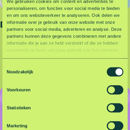
We gebruiken cookies om content en advertenties te
g
e
personaliseren, om functies voor social media te bieden
Leaflet
|
©
OpenStreetMap
contributors
Z
u
en om ons websiteverkeer te analyseren. Ook delen we
e
m
Deel deze pagina
informatie over je gebruik van onze website met onze
u
e
partners voor social media, adverteren en analyse. Deze
m
r
partners kunnen deze gegevens combineren met andere
e
e
informatie die je aan ze hebt verstrekt of die ze hebben
D
D
D
D
D
r
n
verzameld op basis van jouw gebruik van hun services.
e
e
e
e
e
e
e
e
e
e
e
Hoe wij omgaan met jouw persoonsgegevens kun je
n
l
l
l
l
l
lezen in onze privacyverklaring.
Lees hier onze
T
d
d
d
d
d
privacyverklaring
.
Noodzakelijk
o
e
e
e
e
e
e
z
z
z
z
z
s
Voorkeuren
e
e
e
e
e
t
Onbeperkt parkeren voor
p
p
p
p
p
e
a
a
a
a
a
een vast bedrag
m
Statistieken
g
g
g
g
g
m
i
i
i
i
i
Onbeperkt voordelig parkeren én extra kortingen
i
n
n
n
n
n
Marketing
bij zestien recreatiegebieden.
n