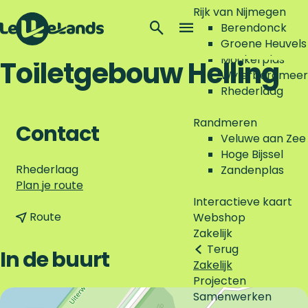
Rijk van Nijmegen
Z
Berendonck
o
M
Groene Heuvels
G
e
e
Mookerplas
Toiletgebouw Helling
a
k
n
Wylerbergmeer
n
e
u
Rhederlaag
a
n
a
Randmeren
Contact
r
Veluwe aan Zee
d
Hoge Bijssel
e
Rhederlaag
Zandenplas
h
n
Plan je route
o
a
Interactieve kaart
m
n
a
Route
Webshop
e
a
r
Zakelijk
p
a
T
Terug
In de buurt
a
r
o
Zakelijk
g
T
i
Projecten
e
o
l
Samenwerken