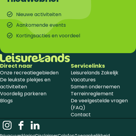
Nieuwe activiteiten
Aankomende events
Kortingsacties en voordeel
Direct naar
Servicelinks
Onze recreatiegebieden
Leisurelands Zakelijk
De leukste plekjes en
Vacatures
activiteiten
Samen ondernemen
Voordelig parkeren
Terreinreglement
Blogs
De veelgestelde vragen
(FAQ)
Contact
I
F
L
n
a
i
Privacyverklaring
Disclaimer
Colofon
Toegankelijkheid