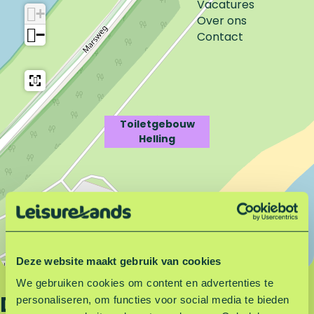
i
e
Vacatures
+
l
t
Over ons
−
e
g
Contact
t
e
g
b
e
o
b
u
o
w
Toiletgebouw
u
H
Helling
w
e
H
l
e
l
l
i
l
n
i
g
n
g
Deze website maakt gebruik van cookies
Leaflet
|
©
OpenStreetMap
contributors
We gebruiken cookies om content en advertenties te
Deel deze pagina
personaliseren, om functies voor social media te bieden