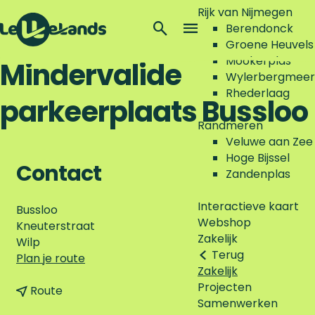
Rijk van Nijmegen
Z
Berendonck
o
M
Groene Heuvels
G
e
e
Mookerplas
Mindervalide
a
k
n
Wylerbergmeer
n
e
u
Rhederlaag
parkeerplaats Bussloo
a
n
a
Randmeren
r
Veluwe aan Zee
d
Hoge Bijssel
e
Contact
Zandenplas
h
o
Interactieve kaart
Bussloo
m
Webshop
Kneuterstraat
e
Zakelijk
Wilp
p
Terug
n
Plan je route
a
Zakelijk
a
g
Projecten
n
a
Route
e
Samenwerken
a
r