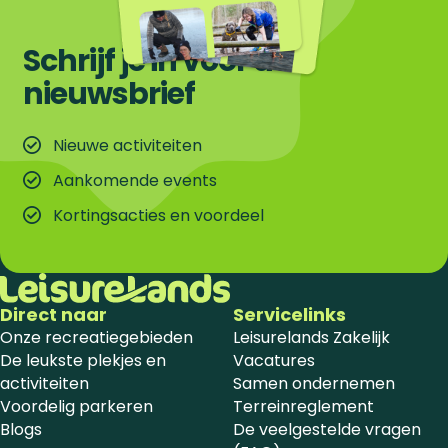
Schrijf je in voor de
nieuwsbrief
Nieuwe activiteiten
Aankomende events
Kortingsacties en voordeel
Direct naar
Servicelinks
Onze recreatiegebieden
Leisurelands Zakelijk
De leukste plekjes en
Vacatures
activiteiten
Samen ondernemen
Voordelig parkeren
Terreinreglement
Blogs
De veelgestelde vragen