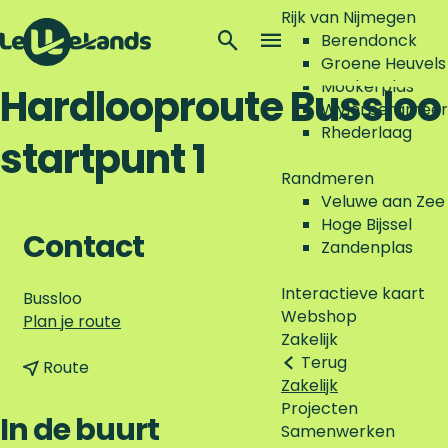
Rijk van Nijmegen
Z
Berendonck
o
M
Groene Heuvels
G
e
e
Mookerplas
Hardlooproute Bussloo
a
k
n
Wylerbergmeer
n
e
u
Rhederlaag
startpunt 1
a
n
a
Randmeren
r
Veluwe aan Zee
d
Hoge Bijssel
e
Contact
Zandenplas
h
o
Interactieve kaart
Bussloo
m
Webshop
n
Plan je route
e
Zakelijk
a
p
Terug
n
a
Route
a
Zakelijk
a
r
g
Projecten
a
H
In de buurt
e
Samenwerken
r
a