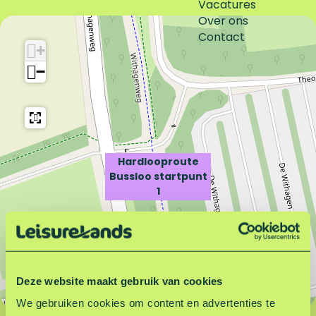
Vacatures
H
r
Over ons
a
d
Contact
r
l
+
d
o
−
l
o
o
p
o
r
p
o
r
u
o
t
Hardlooproute
u
e
Bussloo startpunt
t
B
1
e
u
B
s
u
s
s
l
s
o
Deze website maakt gebruik van cookies
l
o
o
s
We gebruiken cookies om content en advertenties te
Leaflet
|
©
OpenStreetMap
contributors
o
t