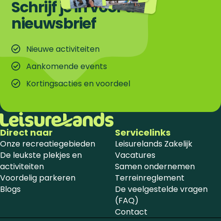
Schrijf je in voor de
nieuwsbrief
Nieuwe activiteiten
Aankomende events
Kortingsacties en voordeel
Direct naar
Servicelinks
Onze recreatiegebieden
Leisurelands Zakelijk
De leukste plekjes en
Vacatures
activiteiten
Samen ondernemen
Voordelig parkeren
Terreinreglement
Blogs
De veelgestelde vragen
(FAQ)
Contact