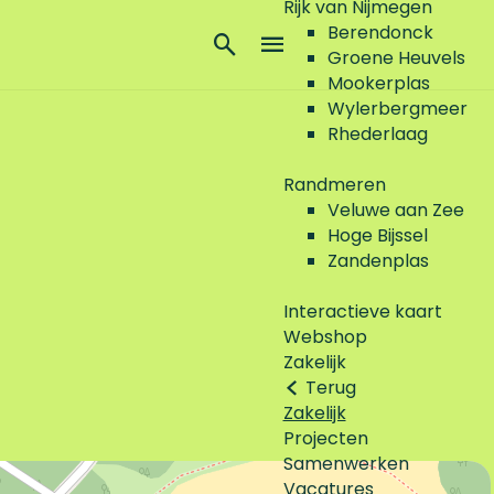
Rijk van Nijmegen
Berendonck
Z
Groene Heuvels
o
M
Mookerplas
e
e
Wylerbergmeer
k
n
Rhederlaag
e
u
n
Randmeren
Veluwe aan Zee
Hoge Bijssel
Zandenplas
Interactieve kaart
Webshop
Zakelijk
Terug
Zakelijk
Projecten
Samenwerken
Vacatures