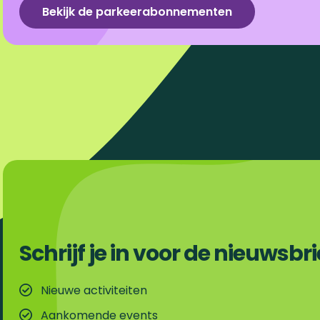
Bekijk de parkeerabonnementen
c
n
m
a
e
k
a
t
b
e
i
s
o
d
l
A
o
I
p
k
n
p
Schrijf je in voor de nieuwsbri
Nieuwe activiteiten
Aankomende events