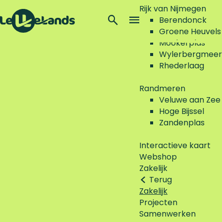
Rijk van Nijmegen
Z
Berendonck
o
M
Groene Heuvels
G
e
e
Mookerplas
a
k
n
Wylerbergmeer
n
e
u
Rhederlaag
a
n
a
Randmeren
r
Veluwe aan Zee
d
Hoge Bijssel
e
Zandenplas
h
o
Interactieve kaart
m
Webshop
e
Zakelijk
p
Terug
a
Zakelijk
g
Projecten
e
Samenwerken