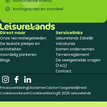
Aankomende events
Kortingsacties en voordeel
Direct naar
Servicelinks
Onze recreatiegebieden
Leisurelands Zakelijk
De leukste plekjes en
Vacatures
activiteiten
Samen ondernemen
Voordelig parkeren
Terreinreglement
Blogs
De veelgestelde vragen
(FAQ)
Contact
I
F
L
n
a
i
Privacyverklaring
Disclaimer
Colofon
Toegankelijkheid
s
c
n
Cookievoorkeuren
Cookieverklaring
© 2026 Leisurelands
t
e
k
a
b
e