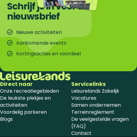
Schrijf je in voor de
nieuwsbrief
Nieuwe activiteiten
Aankomende events
Kortingsacties en voordeel
Direct naar
Servicelinks
Onze recreatiegebieden
Leisurelands Zakelijk
De leukste plekjes en
Vacatures
activiteiten
Samen ondernemen
Voordelig parkeren
Terreinreglement
Blogs
De veelgestelde vragen
(FAQ)
Contact