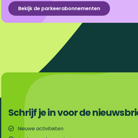
a
i
-
h
Bekijk de parkeerabonnementen
c
n
m
a
e
k
a
t
b
e
i
s
o
d
l
A
o
I
p
k
n
p
Schrijf je in voor de nieuwsbri
Nieuwe activiteiten