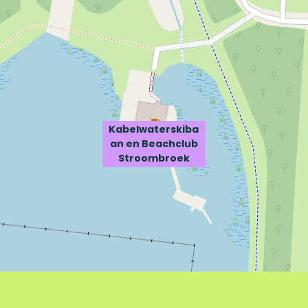
Kabelwaterskiba
an en Beachclub
Stroombroek