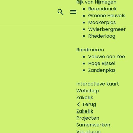
Rijk van Nijmegen
Berendonck
Z
Groene Heuvels
o
M
Mookerplas
e
e
Wylerbergmeer
k
n
Rhederlaag
e
u
n
Randmeren
Veluwe aan Zee
Hoge Bijssel
Zandenplas
Interactieve kaart
Webshop
Zakelijk
Terug
Zakelijk
Projecten
Samenwerken
Vacatures