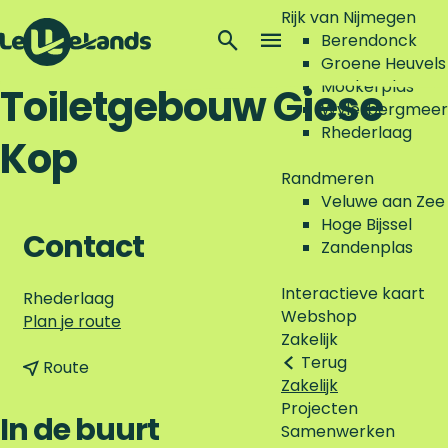
Rijk van Nijmegen
Z
Berendonck
o
M
Groene Heuvels
G
e
e
Mookerplas
Toiletgebouw Giese
a
k
n
Wylerbergmeer
n
e
u
Rhederlaag
Kop
a
n
a
Randmeren
r
Veluwe aan Zee
d
Hoge Bijssel
e
Contact
Zandenplas
h
o
Interactieve kaart
Rhederlaag
m
Webshop
n
Plan je route
e
Zakelijk
a
p
Terug
n
a
Route
a
Zakelijk
a
r
g
Projecten
a
T
In de buurt
e
Samenwerken
r
o