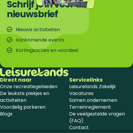
Schrijf je in voor de
nieuwsbrief
Nieuwe activiteiten
Aankomende events
Kortingsacties en voordeel
Direct naar
Servicelinks
Onze recreatiegebieden
Leisurelands Zakelijk
De leukste plekjes en
Vacatures
activiteiten
Samen ondernemen
Voordelig parkeren
Terreinreglement
Blogs
De veelgestelde vragen
(FAQ)
Contact