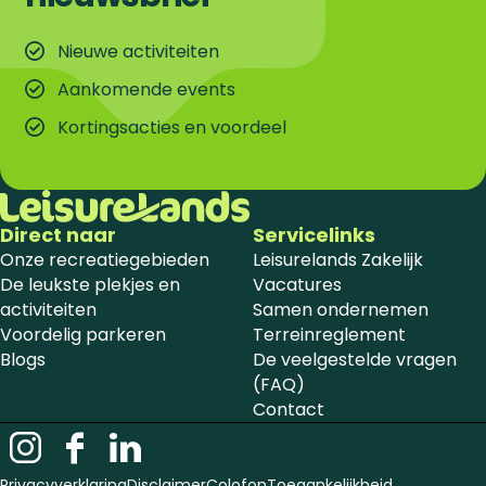
Nieuwe activiteiten
Aankomende events
Kortingsacties en voordeel
Direct naar
Servicelinks
Onze recreatiegebieden
Leisurelands Zakelijk
De leukste plekjes en
Vacatures
activiteiten
Samen ondernemen
Voordelig parkeren
Terreinreglement
Blogs
De veelgestelde vragen
(FAQ)
Contact
I
F
L
n
a
i
Privacyverklaring
Disclaimer
Colofon
Toegankelijkheid