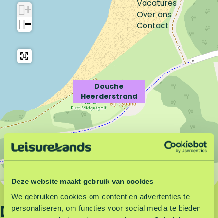
u
h
Vacatures
+
c
e
Over ons
−
h
H
Contact
e
e
H
e
e
r
e
d
r
e
Douche
d
r
Heerderstrand
e
s
r
t
s
r
t
a
r
n
a
d
n
d
Deze website maakt gebruik van cookies
Leaflet
|
©
OpenStreetMap
contributors
We gebruiken cookies om content en advertenties te
Deel deze pagina
personaliseren, om functies voor social media te bieden