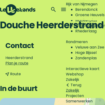
Rijk van Nijmegen
Z
Berendonck
o
M
Groene Heuvels
G
e
e
Mookerplas
Douche Heerderstrand
a
k
n
Wylerbergmeer
n
e
u
Rhederlaag
a
n
a
Randmeren
Contact
r
Veluwe aan Zee
d
Hoge Bijssel
e
Heerderstrand
Zandenplas
h
n
Plan je route
o
a
Interactieve kaart
m
n
a
Route
Webshop
e
a
r
Zakelijk
p
a
D
Terug
In de buurt
a
r
o
Zakelijk
g
D
u
Projecten
e
o
c
Samenwerken