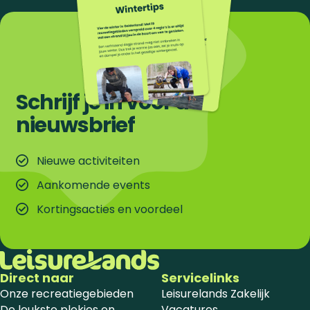
Schrijf je in voor de
nieuwsbrief
Nieuwe activiteiten
Aankomende events
Kortingsacties en voordeel
Direct naar
Servicelinks
Onze recreatiegebieden
Leisurelands Zakelijk
De leukste plekjes en
Vacatures