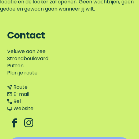
locatie en de locker zal openen. Geen wachtrijen, geen
gedoe en gewoon gaan wanneer jij wilt.
Contact
Veluwe aan Zee
Strandboulevard
Putten
n
Plan je route
a
n
a
Route
a
n
r
E-mail
S
a
a
S
Bel
U
r
a
v
U
Website
P
S
r
a
P
y
U
S
n
y
F
I
o
P
U
S
o
a
n
u
y
P
U
u