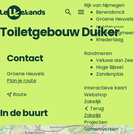
Rijk van Nijmegen
Z
Berendonck
o
M
Groene Heuvels
G
e
e
Mookerplas
Toiletgebouw Duiker
a
k
n
Wylerbergmeer
n
e
u
Rhederlaag
a
n
a
Randmeren
Contact
r
Veluwe aan Zee
d
Hoge Bijssel
e
Groene Heuvels
Zandenplas
h
n
Plan je route
o
a
Interactieve kaart
m
n
a
Route
Webshop
e
a
r
Zakelijk
p
a
T
Terug
In de buurt
a
r
o
Zakelijk
g
T
i
Projecten
e
o
l
Samenwerken