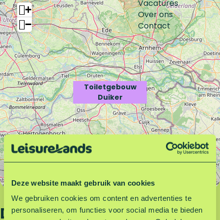
i
e
Vacatures
+
l
t
Over ons
−
e
g
Contact
t
e
g
b
e
o
b
u
o
w
Toiletgebouw
u
D
Duiker
w
u
D
i
u
k
i
e
k
r
e
r
Deze website maakt gebruik van cookies
Leaflet
|
©
OpenStreetMap
contributors
We gebruiken cookies om content en advertenties te
Deel deze pagina
personaliseren, om functies voor social media te bieden