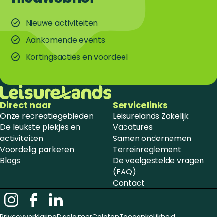
Nieuwe activiteiten
Aankomende events
Kortingsacties en voordeel
Direct naar
Servicelinks
Onze recreatiegebieden
Leisurelands Zakelijk
De leukste plekjes en
Vacatures
activiteiten
Samen ondernemen
Voordelig parkeren
Terreinreglement
Blogs
De veelgestelde vragen
(FAQ)
Contact
I
F
L
n
a
i
Privacyverklaring
Disclaimer
Colofon
Toegankelijkheid