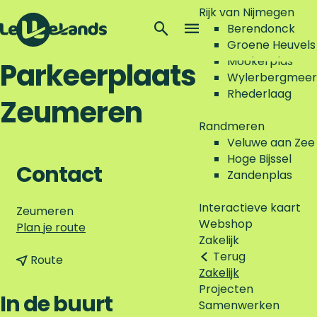
Rijk van Nijmegen
Z
Berendonck
o
M
Groene Heuvels
G
e
e
Mookerplas
Parkeerplaats
a
k
n
Wylerbergmeer
n
e
u
Rhederlaag
Zeumeren
a
n
a
Randmeren
r
Veluwe aan Zee
d
Hoge Bijssel
e
Contact
Zandenplas
h
o
Interactieve kaart
Zeumeren
m
Webshop
n
Plan je route
e
Zakelijk
a
p
Terug
n
a
Route
a
Zakelijk
a
r
g
Projecten
a
P
In de buurt
e
Samenwerken
r
a