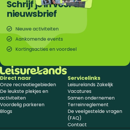
Schrijf je in voor de
nieuwsbrief
Nieuwe activiteiten
Aankomende events
Kortingsacties en voordeel
Direct naar
Servicelinks
Onze recreatiegebieden
Leisurelands Zakelijk
De leukste plekjes en
Vacatures
activiteiten
Samen ondernemen
Voordelig parkeren
Terreinreglement
Blogs
De veelgestelde vragen
(FAQ)
Contact