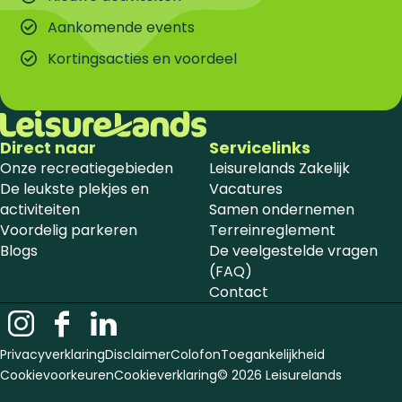
Aankomende events
Kortingsacties en voordeel
Direct naar
Servicelinks
Onze recreatiegebieden
Leisurelands Zakelijk
De leukste plekjes en
Vacatures
activiteiten
Samen ondernemen
Voordelig parkeren
Terreinreglement
Blogs
De veelgestelde vragen
(FAQ)
Contact
I
F
L
n
a
i
Privacyverklaring
Disclaimer
Colofon
Toegankelijkheid
s
c
n
Cookievoorkeuren
Cookieverklaring
© 2026 Leisurelands
t
e
k