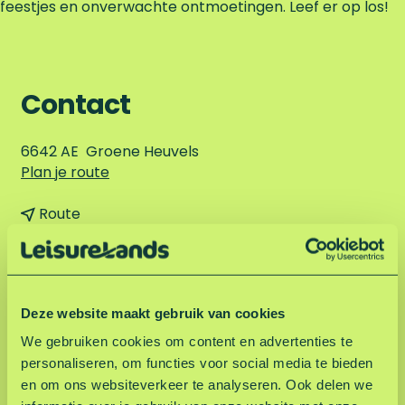
feestjes en onverwachte ontmoetingen. Leef er op los!
Contact
6642 AE
Groene Heuvels
n
Plan je route
a
n
a
Route
a
n
r
E-mail
a
a
v
D
Website
r
a
a
o
D
r
n
w
F
I
Deze website maakt gebruik van cookies
o
D
D
n
a
n
w
o
o
T
We gebruiken cookies om content en advertenties te
c
s
n
w
w
h
Meer informatie over Down The Rabbit
personaliseren, om functies voor social media te bieden
e
t
T
n
n
e
Hole
en om ons websiteverkeer te analyseren. Ook delen we
b
a
h
T
T
R