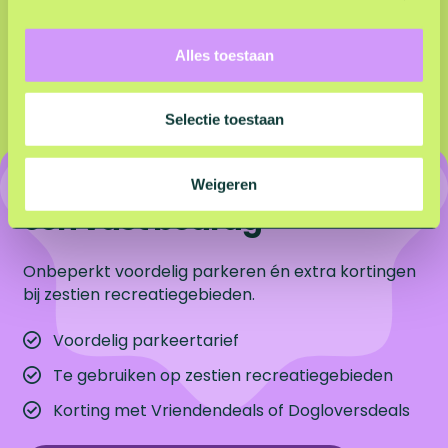
e
e
l
Alles toestaan
e
c
t
Selectie toestaan
i
e
Onbeperkt parkeren voor
Weigeren
een vast bedrag
Onbeperkt voordelig parkeren én extra kortingen
bij zestien recreatiegebieden.
Voordelig parkeertarief
Te gebruiken op zestien recreatiegebieden
Korting met Vriendendeals of Dogloversdeals