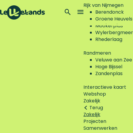
Rijk van Nijmegen
Z
Berendonck
o
M
Groene Heuvels
G
e
e
Mookerplas
a
k
n
Wylerbergmeer
n
e
u
Rhederlaag
a
n
a
Randmeren
r
Veluwe aan Zee
d
Hoge Bijssel
e
Zandenplas
h
o
Interactieve kaart
m
Webshop
e
Zakelijk
p
Terug
a
Zakelijk
g
Projecten
e
Samenwerken