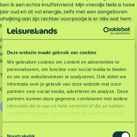
ben ik een echte knuffelvriend. Mijn vriendje Nelis is twee
jaar oud en zit vol energie, zelfs met een aangeboren
afwijking aan zijn rechter voorpootje is er niks wat hem
tegenhoudt! We vullen elkaar dus goed aan.
Onze baasjes nemen ons vaak mee naar de
recreatiegebieden Wylerbergmeer en Mookerplas waar
Deze website maakt gebruik van cookies
we heerlijk kunnen zwemmen, spelen en los kunnen
lopen door het bos. Enthousiaster maak je ons niet!
We gebruiken cookies om content en advertenties te
personaliseren, om functies voor social media te bieden
Tot de volgende wandeling!
en om ons websiteverkeer te analyseren. Ook delen we
informatie over je gebruik van onze website met onze
Groetjes Gerrit en Nelis🐾
partners voor social media, adverteren en analyse. Deze
partners kunnen deze gegevens combineren met andere
informatie die je aan ze hebt verstrekt of die ze hebben
Volg Gerrit en Nelis op Instagram
verzameld op basis van jouw gebruik van hun services.
Hoe wij omgaan met jouw persoonsgegevens kun je
lezen in onze privacyverklaring.
Lees hier onze
T
privacyverklaring
.
Noodzakelijk