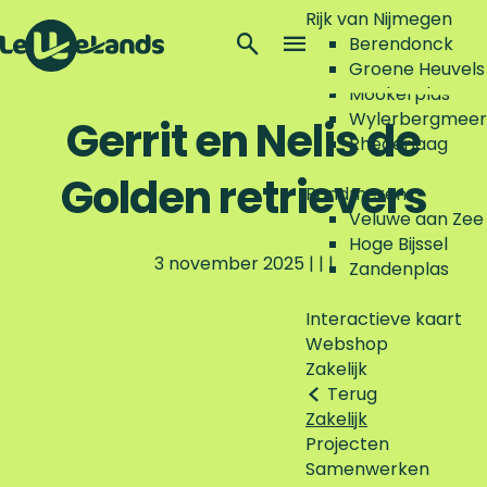
Rijk van Nijmegen
Z
Berendonck
o
M
Groene Heuvels
G
e
e
Mookerplas
a
k
n
Wylerbergmeer
Gerrit en Nelis de
n
e
u
Rhederlaag
a
n
Golden retrievers
a
Randmeren
r
Veluwe aan Zee
d
Hoge Bijssel
e
3 november 2025
|
|
|
Zandenplas
h
o
Interactieve kaart
m
Webshop
e
Zakelijk
p
Terug
a
Zakelijk
g
Projecten
e
Samenwerken