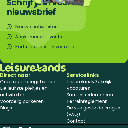
Schrijf je in voor de
nieuwsbrief
Nieuwe activiteiten
Aankomende events
Kortingsacties en voordeel
Direct naar
Servicelinks
Onze recreatiegebieden
Leisurelands Zakelijk
De leukste plekjes en
Vacatures
activiteiten
Samen ondernemen
Voordelig parkeren
Terreinreglement
Blogs
De veelgestelde vragen
(FAQ)
Contact