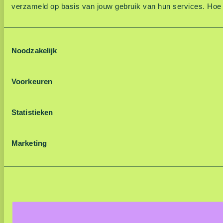
verzameld op basis van jouw gebruik van hun services. Hoe
T
Noodzakelijk
o
e
s
Voorkeuren
t
e
m
Statistieken
m
i
Marketing
n
g
s
s
e
l
e