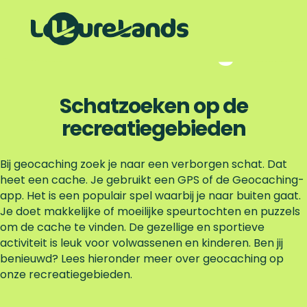
Geocaching
G
a
n
a
Schatzoeken op de
a
recreatiegebieden
r
d
e
Bij geocaching zoek je naar een verborgen schat. Dat
h
heet een cache. Je gebruikt een GPS of de Geocaching-
o
app. Het is een populair spel waarbij je naar buiten gaat.
m
Je doet makkelijke of moeilijke speurtochten en puzzels
e
om de cache te vinden. De gezellige en sportieve
p
activiteit is leuk voor volwassenen en kinderen. Ben jij
a
benieuwd? Lees hieronder meer over geocaching op
g
onze recreatiegebieden.
e