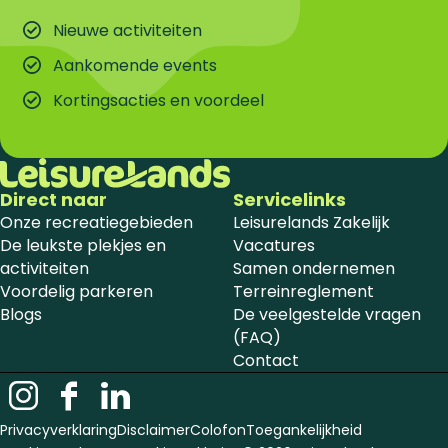
Nieuwe activiteiten
Aankomende events
Kortingsacties en voordeel
Direct naar
Servicelinks
Onze recreatiegebieden
Leisurelands Zakelijk
De leukste plekjes en
Vacatures
activiteiten
Samen ondernemen
Voordelig parkeren
Terreinreglement
Blogs
De veelgestelde vragen
(FAQ)
Contact
I
F
L
n
a
i
Privacyverklaring
Disclaimer
Colofon
Toegankelijkheid