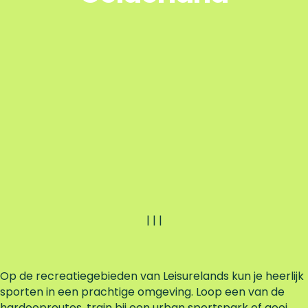
|
|
|
Op de recreatiegebieden van Leisurelands kun je heerlijk
sporten in een prachtige omgeving. Loop een van de
hardooproutes, train bij een urban sportspark of gooi