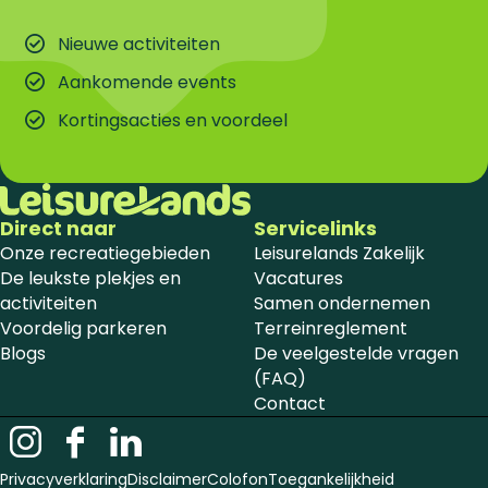
Nieuwe activiteiten
Aankomende events
Kortingsacties en voordeel
Direct naar
Servicelinks
Onze recreatiegebieden
Leisurelands Zakelijk
De leukste plekjes en
Vacatures
activiteiten
Samen ondernemen
Voordelig parkeren
Terreinreglement
Blogs
De veelgestelde vragen
(FAQ)
Contact
I
F
L
n
a
i
Privacyverklaring
Disclaimer
Colofon
Toegankelijkheid