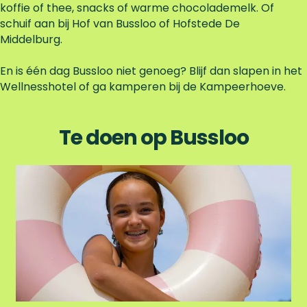
koffie of thee, snacks of warme chocolademelk. Of
schuif aan bij Hof van Bussloo of Hofstede De
Middelburg.
En is één dag Bussloo niet genoeg? Blijf dan slapen in het
Wellnesshotel of ga kamperen bij de Kampeerhoeve.
Te doen op Bussloo
N
a
a
r
h
e
t
s
t