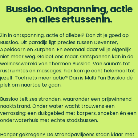
e
v
Bussloo. Ontspanning, actie
k
e
en alles ertussenin.
r
z
w
Zin in ontspanning, actie of allebei? Dan zit je goed op
e
Bussloo. Dit paradijs ligt precies tussen Deventer,
m
Apeldoorn en Zutphen. En eenmaal daar wil je eigenlijk
w
niet meer weg. Geloof ons maar. Ontspannen kan in de
a
wellnesswereld van Thermen Bussloo. Van sauna’s tot
t
rustruimtes en massages: hier kom je echt helemaal tot
e
jezelf. Toch iets meer actie? Dan is Multi Fun Bussloo dé
r
plek om naartoe te gaan.
Bussloo telt zes stranden, waaronder een prijswinnend
naaktstrand. Onder water wacht trouwens een
verrassing: een duikgebied met karpers, snoeken én een
onderwaterhuis met echte stadsbussen.
Honger gekregen? De strandpaviljoens staan klaar met