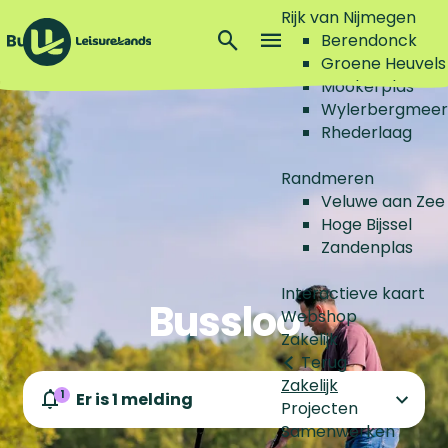
Rijk van Nijmegen
Z
Berendonck
o
M
Groene Heuvels
G
e
e
Mookerplas
a
k
n
Wylerbergmeer
n
e
u
Rhederlaag
a
n
a
Randmeren
r
Veluwe aan Zee
d
Hoge Bijssel
e
Zandenplas
h
o
Interactieve kaart
Bussloo
m
Webshop
e
Zakelijk
p
Terug
a
Zakelijk
g
1
Er is 1 melding
Projecten
e
Samenwerken